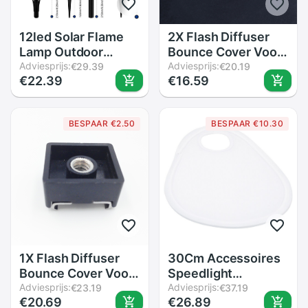
12led Solar Flame
2X Flash Diffuser
Lamp Outdoor
Bounce Cover Voor
Inductie Tuin
Adviesprijs:
Yongnuo YN685
Adviesprijs:
€29.39
€20.19
€22.39
€16.59
Binnenplaats Plug
YN600EX-RT YN-
Decoratieve
660 Speedlight
Landschap Lamp
BESPAAR €2.50
BESPAAR €10.30
1X Flash Diffuser
30Cm Accessoires
Bounce Cover Voor
Speedlight
Yongnuo YN685
Adviesprijs:
Fotografie
Adviesprijs:
€23.19
€37.19
€20.69
€26.89
YN600EX-RT YN-
Reflecterende