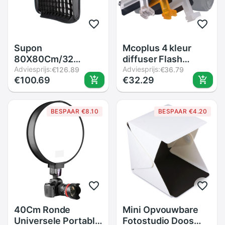
Supon
Mcoplus 4 kleur
80X80Cm/32
diffuser Flash
&quot;X 32&quot;
Adviesprijs:
Bounce Kaarten
Adviesprijs:
€126.89
€36.79
€100.69
€32.29
Honingraat Voor S-
speelsheid diffuser
Type Studio
op camera voor
Speedlite Flash
Sony A6500 A6300
BESPAAR €8.10
BESPAAR €4.20
softbox (80*80Cm
A6000 NEX6
Grid Alleen)
Camera
40Cm Ronde
Mini Opvouwbare
Universele Portable
Fotostudio Doos