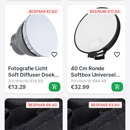
Studio Strobe
Witte Doos
Paraplu Softbox
BESPAAR €1.60
BESPAAR €11.50
Fotografie Licht
40 Cm Ronde
Soft Diffuser Doek
Softbox Universele
Voor 7
Adviesprijs:
Draagbare
Adviesprijs:
€14.89
€44.49
€13.29
€32.99
&quot;180Mm
Opvouwbare
Standaard Studio
Fotografie Flash
Strobe Reflector
Diffuser Softbox
BESPAAR €6.40
BESPAAR €3.80
Meerdere Kleur
Gdeals
Opties