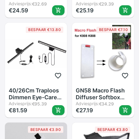
Speedlight Softbox
Adviesprijs:
Fotografie
Adviesprijs:
€32.69
€29.39
€24.59
€25.19
Flash Diffuser Op-
Achtergrond
Top Soft Box Voor
Ingebouwde
Camera
Lichtbak Fotografie
BESPAAR €13.80
BESPAAR €7.10
Led Verlichting Tent
40/26Cm Traploos
GN58 Macro Flash
Dimmen Eye-Care
Diffuser Softbox
Led Bureaulamp
Adviesprijs:
Voor K808 K888
Adviesprijs:
€95.39
€34.29
€81.59
€27.19
Voor Computer Pc
Magic Led Macro
Monitor Scherm
Speedlite Flash
Opknoping Licht
Zaklamp Flash
BESPAAR €3.90
BESPAAR €3.80
Led lezen Usb
Heads Ring Flash
Powered Lamp
Speedlite