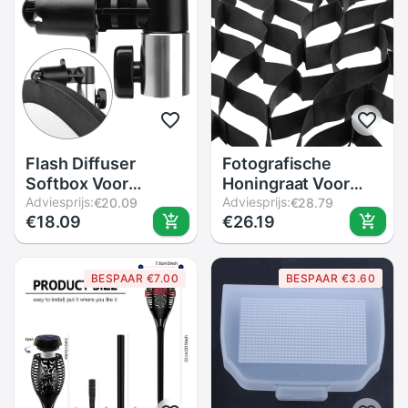
Flash Diffuser
Fotografische
Softbox Voor
Honingraat Voor
Speedlite YN-568
Adviesprijs:
80Cm/31 Inch
Adviesprijs:
€20.09
€28.79
€18.09
€26.19
Ex Flash Diffuser
Octagon
Met Reflector
Studio/Strobe
Houder Stand Light
Paraplu Softbox
BESPAAR €7.00
BESPAAR €3.60
Stand Clip