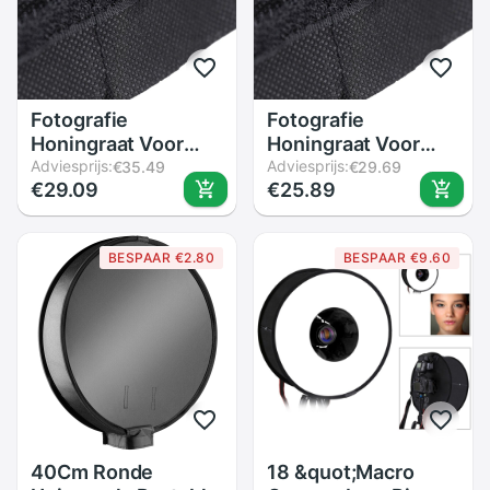
Fotografie
Fotografie
Honingraat Voor
Honingraat Voor
50*70Cm/20*28Inch
Adviesprijs:
50*70Cm/20*28Inch
Adviesprijs:
€35.49
€29.69
€29.09
€25.89
Paraplu Softbox
Paraplu Softbox
Studio Strobe
Studio Strobe
Paraplu Softbox
Paraplu Softbox
BESPAAR €2.80
BESPAAR €9.60
40Cm Ronde
18 &quot;Macro