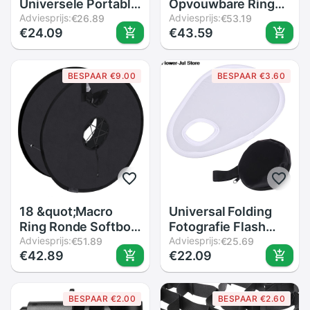
Universele Portable
Opvouwbare Ring
Speedlight Softbox
Adviesprijs:
Circulaire Ronde
Adviesprijs:
€26.89
€53.19
€24.09
€43.59
Flash Diffuser Op-
Stijl Softbox
Top Soft Box Voor
Diffuser Voor
Camera
Speedlight Zaklamp
BESPAAR €9.00
BESPAAR €3.60
Verlichting
Apparaat Schieten
18 &quot;Macro
Universal Folding
Ring Ronde Softbox
Fotografie Flash
Soft Box Voor
Adviesprijs:
Lens Diffuser
Adviesprijs:
€51.89
€25.69
€42.89
€22.09
Speedlight Zaklamp
Reflector Flash
Schieten
Diffuser Softbox
Voor Dslr Slr
BESPAAR €2.00
BESPAAR €2.60
Camera Lenzen