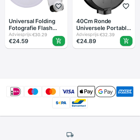
Universal Folding
40Cm Ronde
Fotografie Flash
Universele Portable
Lens Diffuser
Adviesprijs:
Speedlight Softbox
Adviesprijs:
€30.29
€32.39
€24.59
€24.89
Reflector Voor Dslr
Flash Diffuser Op-
Slr Camera
Top Soft Box Voor
Camera