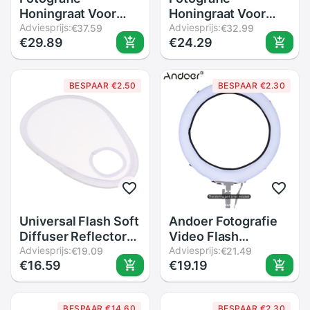
Honingraat Voor
Honingraat Voor
50*70Cm/20*28Inch
Adviesprijs:
50*70Cm/20*28Inch
Adviesprijs:
€37.59
€32.99
€29.89
€24.29
Paraplu Softbox
Paraplu Softbox
Studio Strobe
Studio Strobe
Paraplu Softbox
Paraplu Softbox
BESPAAR €2.50
BESPAAR €2.30
Universal Flash Soft
Andoer Fotografie
Diffuser Reflector
Video Flash
Kit Voor Studio
Adviesprijs:
Speedlite Licht
Adviesprijs:
€19.09
€21.49
€16.59
€19.19
Fotografie
Zachte Doek
Accessoire
Diffuser Kit voor
Andoer LA-650B
BESPAAR €14.60
BESPAAR €2.30