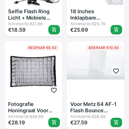
Selfie Flash Ring
18 Inches
Licht + Mobiele
Inklapbare
Telefoon Houder 24
Adviesprijs:
Fotografie Video
Adviesprijs:
€21.69
€29.79
€18.59
€25.69
Led Camera Lange
Light Softbox
Arm Usb Clip Op
Diffuser Voor
USB10-Level
75W(600W
BESPAAR €8.50
BESPAAR €10.50
Helderheid
Equivalent) ring
Fluorescerende
Licht Flitslicht
Fotografie
Voor Metz 64 AF-1
Honingraat Voor
Flash Bounce
50*70Cm/20*28Inch
Adviesprijs:
Diffuser Cap Dome
Adviesprijs:
€36.69
€38.09
€28.19
€27.59
Paraplu Softbox
Semi-transparante