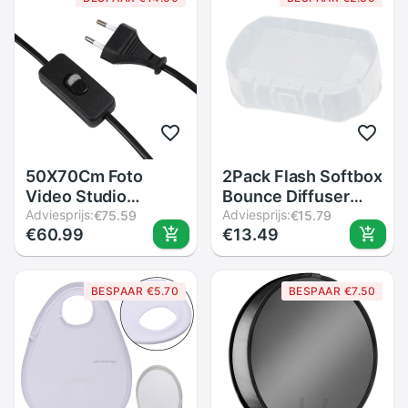
LA-650D FA-75D
FA-75C18
&quot;Flitslicht
50X70Cm Foto
2Pack Flash Softbox
Video Studio
Bounce Diffuser
Continue
Adviesprijs:
Cap Box Voor
Adviesprijs:
€75.59
€15.79
€60.99
€13.49
Verlichting Softbox
600EX 600 Ex
E27 Holder Soft Box
Speedlite
BESPAAR €5.70
BESPAAR €7.50