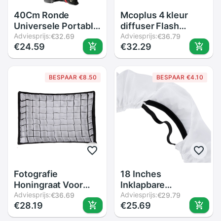
40Cm Ronde
Mcoplus 4 kleur
Universele Portable
diffuser Flash
Speedlight Softbox
Adviesprijs:
Bounce Kaarten
Adviesprijs:
€32.69
€36.79
€24.59
€32.29
Flash Diffuser Op-
speelsheid diffuser
Top Soft Box Voor
op camera voor
Camera
Sony A6500 A6300
BESPAAR €8.50
BESPAAR €4.10
A6000 NEX6
Camera
Fotografie
18 Inches
Honingraat Voor
Inklapbare
50*70Cm/20*28Inch
Adviesprijs:
Fotografie Video
Adviesprijs:
€36.69
€29.79
€28.19
€25.69
Paraplu Softbox
Light Softbox
Studio Strobe
Diffuser Voor