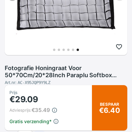
Fotografie Honingraat Voor
50*70Cm/20*28Inch Paraplu Softbox
Studio Strobe Paraplu Softbox
Art.nr:
AC-X95JQP9Y9LZ
Prijs
€29.09
BESPAAR
€6.40
€35.49
Adviesprijs:
Gratis verzending
*