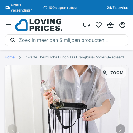
Gratis
100 dagen
retour
24/7 service
verzending
*
Home
Zwarte Thermische Lunch Tas Draagbare Cooler Geïsoleerd Picknick Bento Tote Reizen Fruit Drinken Voedsel Verse Organizer Accessoires Benodigdheden
ZOOM