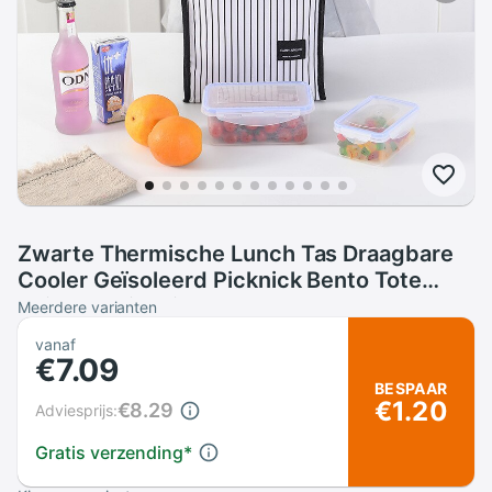
Zwarte Thermische Lunch Tas Draagbare
Cooler Geïsoleerd Picknick Bento Tote
Reizen Fruit Drinken Voedsel Verse
Meerdere varianten
Organizer Accessoires Benodigdheden
vanaf
€7.09
BESPAAR
€1.20
€8.29
Adviesprijs:
Gratis verzending
*