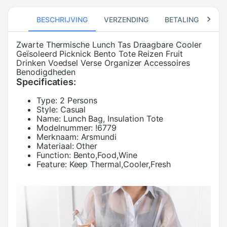
BESCHRIJVING
VERZENDING
BETALING
RE
Zwarte Thermische Lunch Tas Draagbare Cooler
Geïsoleerd Picknick Bento Tote Reizen Fruit
Drinken Voedsel Verse Organizer Accessoires
Benodigdheden
Specificaties:
Type:
2 Persons
Style:
Casual
Name:
Lunch Bag, Insulation Tote
Modelnummer:
!6779
Merknaam:
Arsmundi
Materiaal:
Other
Function:
Bento,Food,Wine
Feature:
Keep Thermal,Cooler,Fresh