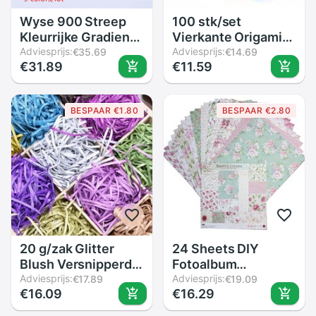
Wyse 900 Streep
100 stk/set
Kleurrijke Gradient
Vierkante Origami
Quilling Papier
Adviesprijs:
Papier Kid DIY
Adviesprijs:
€35.69
€14.69
€31.89
€11.59
3Mm/5Mm * 39Cm
Handgemaakte
Scrapbook Papier
Dubbelzijdig
Voor Diy Decoratie
Gekleurde
BESPAAR €1.80
BESPAAR €2.80
kaart Maken Craft
Gevouwen
Supplies
Ambachtelijke
Papier
Scrapbooking
Decoratie Arts
Materiaal
20 g/zak Glitter
24 Sheets DIY
Blush Versnipperd
Fotoalbum
Tissue Papier
Adviesprijs:
Scrapbook Papier
Adviesprijs:
€17.89
€19.09
€16.09
€16.29
Confetti
Rekening Card
Geschenkdoos
Making Achtergrond