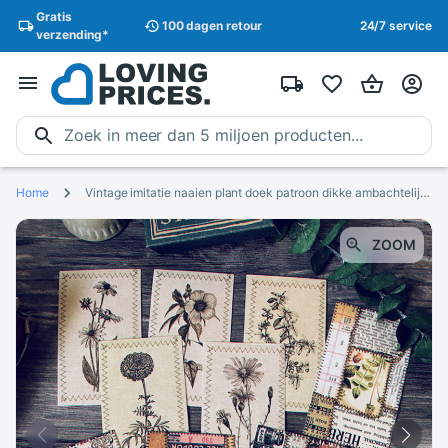
Gratis
100 dagen
retour
24/7 service
verzending
*
Home
Vintage imitatie naaien plant doek patroon dikke ambachtelijke papier Scrapbooking decoratie DIY creatieve Journal Dagboek Planner Kaart
ZOOM