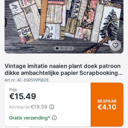
Vintage imitatie naaien plant doek patroon
dikke ambachtelijke papier Scrapbooking
decoratie DIY creatieve Journal Dagboek
Art.nr:
AC-EGO5VVPQDZE
Planner Kaart
Prijs
€15.49
BESPAAR
€4.10
€19.59
Adviesprijs:
Gratis verzending
*