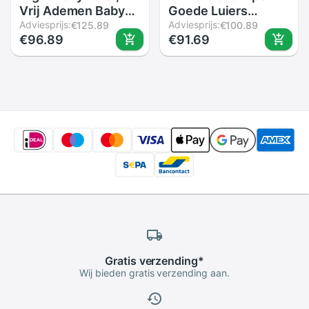
Vrij Ademen Baby
Goede Luiers
Luier, Doek
Adviesprijs:
Wegwerp Luiers
Adviesprijs:
€125.89
€100.89
€96.89
€91.69
Achterplaat Luier, Xl
Super Zacht
Maat
Ademend
Gratis
verzending
*
Wij bieden gratis verzending aan.