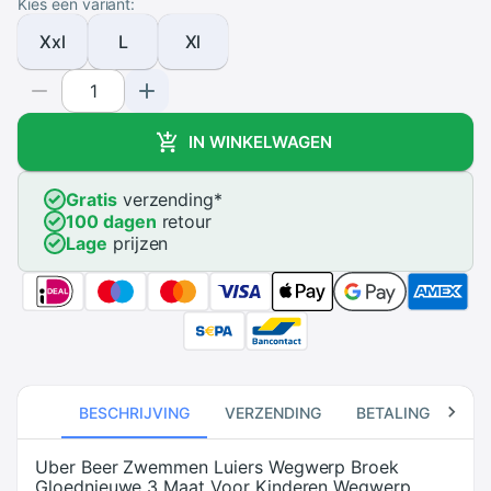
Kies een variant:
Xxl
L
Xl
IN WINKELWAGEN
Gratis
verzending
*
100 dagen
retour
Lage
prijzen
BESCHRIJVING
VERZENDING
BETALING
RE
Uber Beer Zwemmen Luiers Wegwerp Broek
Gloednieuwe 3 Maat Voor Kinderen Wegwerp