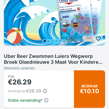
Uber Beer Zwemmen Luiers Wegwerp
Broek Gloednieuwe 3 Maat Voor Kinderen
Wegwerp Zwemmen Luiers
Meerdere varianten
Prijs
€26.29
BESPAAR
€10.10
€36.39
Adviesprijs:
Gratis verzending
*