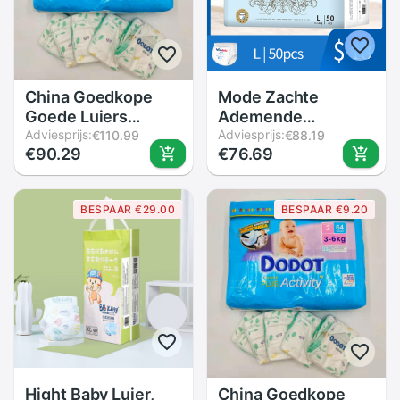
China Goedkope
Mode Zachte
Goede Luiers
Ademende
Wegwerp Luiers
Adviesprijs:
Comfortabele
Adviesprijs:
€110.99
€88.19
€90.29
€76.69
Super Zacht
Wegwerp Baby
Ademend
Broek Luiers
BESPAAR €29.00
BESPAAR €9.20
Hight Baby Luier,
China Goedkope