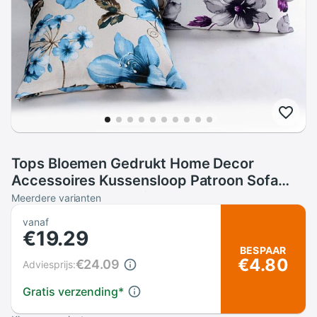
Tops Bloemen Gedrukt Home Decor
Accessoires Kussensloop Patroon Sofa
Bed Kamer Decoratie Kussenhoes
Meerdere varianten
Дакимакура Наволочки
vanaf
€19.29
BESPAAR
€4.80
€24.09
Adviesprijs:
Gratis verzending
*