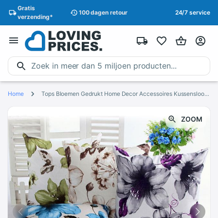
Gratis
100 dagen
retour
24/7 service
verzending
*
Home
Tops Bloemen Gedrukt Home Decor Accessoires Kussensloop Patroon Sofa Bed Kamer Decoratie Kussenhoes Дакимакура Наволочки
ZOOM