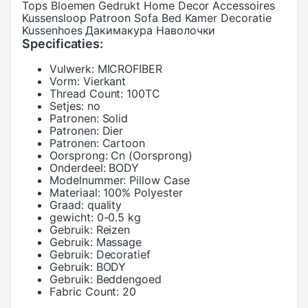
Tops Bloemen Gedrukt Home Decor Accessoires
Kussensloop Patroon Sofa Bed Kamer Decoratie
Kussenhoes Дакимакура Наволочки
Specificaties:
Vulwerk:
MICROFIBER
Vorm:
Vierkant
Thread Count:
100TC
Setjes:
no
Patronen:
Solid
Patronen:
Dier
Patronen:
Cartoon
Oorsprong:
Cn (Oorsprong)
Onderdeel:
BODY
Modelnummer:
Pillow Case
Materiaal:
100% Polyester
Graad:
quality
gewicht:
0-0.5 kg
Gebruik:
Reizen
Gebruik:
Massage
Gebruik:
Decoratief
Gebruik:
BODY
Gebruik:
Beddengoed
Fabric Count:
20