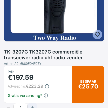
TK-3207G TK3207G commerciële
transceiver radio uhf radio zender
Art.nr:
AC-6W60EOMZG7Y
Prijs
€197.59
BESPAAR
€25.70
€223.29
Adviesprijs:
Gratis verzending
*