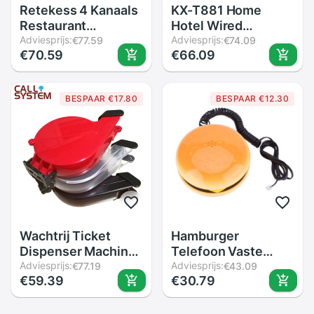
Retekess 4 Kanaals
KX-T881 Home
Restaurant
Hotel Wired
Oproepsysteem 1
Adviesprijs:
Desktop Telefoon
Adviesprijs:
€77.59
€74.09
€70.59
€66.09
Horloge Pager + 2
Kantoor Vaste
Call Knoppen
Telefoon met
Oproep Ober
Beugel
BESPAAR €17.80
BESPAAR €12.30
Draadloze Pager
Kantoor Bar F4411A
Wachtrij Ticket
Hamburger
Dispenser Machine
Telefoon Vaste
Neem Een Aantal
Adviesprijs:
Telefoon Thuis
Adviesprijs:
€77.19
€43.09
€59.39
€30.79
Ticket Wachtrij
Desktop Snoer
Management
Vaste Telefoon
Systeem
Bedrade Telefoon