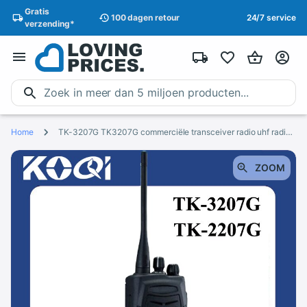
Gratis
100 dagen
retour
24/7 service
verzending
*
Home
TK-3207G TK3207G commerciële transceiver radio uhf radio zender
ZOOM