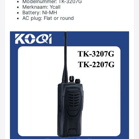
Modelnummer:
TK-3207G
Merknaam:
Ycall
Battery:
NI-MH
AC plug:
Flat or round