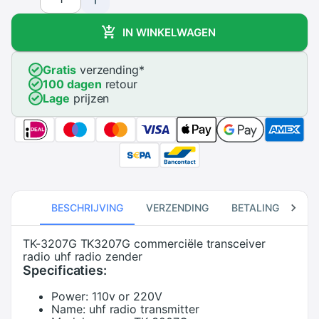
IN WINKELWAGEN
Gratis
verzending
*
100 dagen
retour
Lage
prijzen
BESCHRIJVING
VERZENDING
BETALING
RE
TK-3207G TK3207G commerciële transceiver
radio uhf radio zender
Specificaties:
Power:
110v or 220V
Name:
uhf radio transmitter