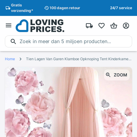
Gratis
100 dagen
retour
24/7 service
verzending
*
Home
Tien Lagen Van Garen Klamboe Opknoping Tent Kinderkamer Dome Tenten Voor Kinderen Slaapkamer Play House Tenten
ZOOM