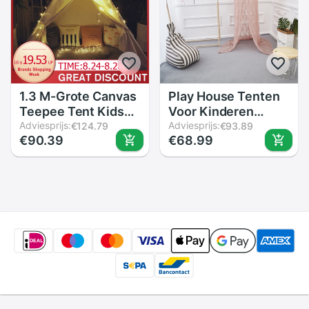
1.3 M-Grote Canvas
Play House Tenten
Teepee Tent Kids
Voor Kinderen
Teepee Tipi Met
Adviesprijs:
Hemelbed Baby
Adviesprijs:
€124.79
€93.89
€90.39
€68.99
Grey Pom Poms
Zomer Kant Tent
Indian Spelen Tent
Kinderen Room
Huis Kinderen Tipi
Decor Ronde Hing
tee Pee Tent Geen
Koepel Klamboe
Mat
Bed