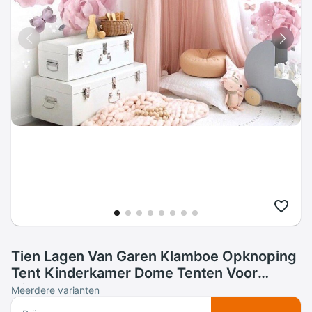
Tien Lagen Van Garen Klamboe Opknoping
Tent Kinderkamer Dome Tenten Voor
Kinderen Slaapkamer Play House Tenten
Meerdere varianten