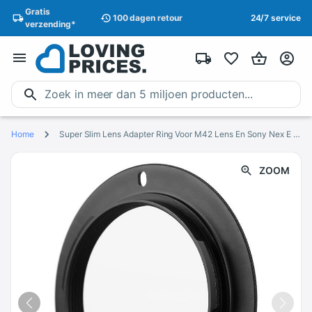
Gratis
100 dagen
retour
24/7 service
verzending
*
Home
Super Slim Lens Adapter Ring Voor M42 Lens En Sony Nex E Mount NEX-3 NEX-5 NEX-5C NEX-5R NEX6 NEX-7 NEX-VG10
ZOOM