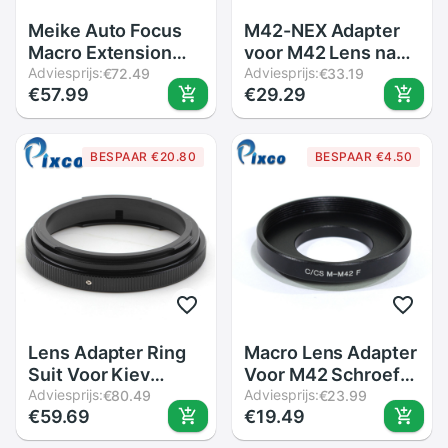
Meike Auto Focus
M42-NEX Adapter
Macro Extension
voor M42 Lens naar
Tube Ring voor
Adviesprijs:
NEX
Adviesprijs:
€72.49
€33.19
€57.99
€29.29
Sony E-Mount
A6300 A6500
A6000 A7 A7II A7III
BESPAAR €20.80
BESPAAR €4.50
A7SII NEX-7 NEX-6
NEX5R NEX-3N
NEX-5
Lens Adapter Ring
Macro Lens Adapter
Suit Voor Kiev
Voor M42 Schroef
60/Voor Pentacon 6
Adviesprijs:
Mount Lens C/CS
Adviesprijs:
€80.49
€23.99
€59.69
€19.49
Lens Pak voor
Camera
Mamiya 645 M645