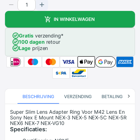
IN WINKELWAGEN
Gratis
verzending
*
100 dagen
retour
Lage
prijzen
BESCHRIJVING
VERZENDING
BETALING
RE
Super Slim Lens Adapter Ring Voor M42 Lens En
Sony Nex E Mount NEX-3 NEX-5 NEX-5C NEX-5R
NEX6 NEX-7 NEX-VG10
Specificaties: