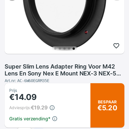
Super Slim Lens Adapter Ring Voor M42
Lens En Sony Nex E Mount NEX-3 NEX-5
NEX-5C NEX-5R NEX6 NEX-7 NEX-VG10
Art.nr:
AC-6W60EGRM35E
Prijs
€14.09
BESPAAR
€5.20
€19.29
Adviesprijs:
Gratis verzending
*