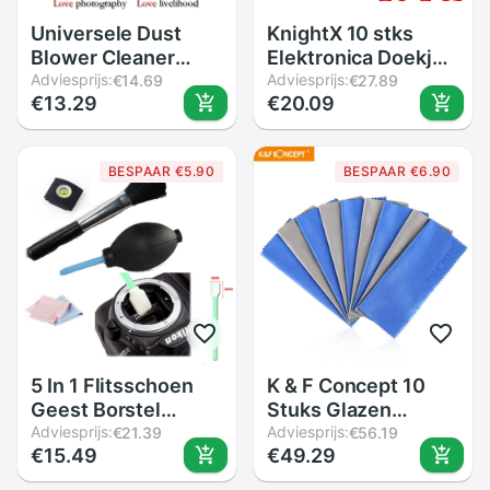
Universele Dust
KnightX 10 stks
Blower Cleaner
Elektronica Doekjes
Rubber Air Blower
Adviesprijs:
Lens Doek voor TV
Adviesprijs:
€14.69
€27.89
€13.29
€20.09
Pomp Dust Cleaner
camera lens filters
DSLR Lens Cleaning
lot voor cleaner ND
Tool Voor SLR
UV Filter Cleaner
BESPAAR €5.90
BESPAAR €6.90
Camera Verrekijker
schoon
Lens CCD
5 In 1 Flitsschoen
K & F Concept 10
Geest Borstel
Stuks Glazen
Cleaning Kit
Adviesprijs:
Camera Lens
Adviesprijs:
€21.39
€56.19
€15.49
€49.29
Cleaning Pen
Microvezeldoek
Camera Pen/Lens
Filter Lens Dv Lcd