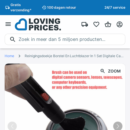
Gratis
100 dagen
retour
24/7 service
verzending
*
Home
Reinigingsdoekje Borstel En Luchtblazer In 1 Set Digitale Camera Cleaning Kit Dust Fotografie Professionele Cleaner Air Blower
ZOOM