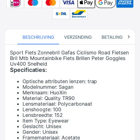
BESCHRIJVING
VERZENDING
BETALING
RE
Sport Fiets Zonnebril Gafas Ciclismo Road Fietsen
Bril Mtb Mountainbike Fiets Brillen Peter Goggles
Uv400 Snelheid
Specificaties:
Optische attributen lenzen:
trap
Modelnummer:
Sagan
Merknaam:
HuoXin
Material:
Quality TR90
Lensmateriaal:
Polycarbonaat
Lenshoogte:
100
Lensbreedte:
152
Item Type:
Eyewear
Geslacht:
Unisex
Gender:
Unisex
Framemateriaal:
Acetate