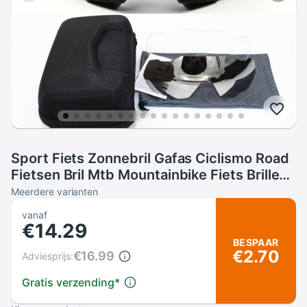
Sport Fiets Zonnebril Gafas Ciclismo Road
Fietsen Bril Mtb Mountainbike Fiets Brillen
Peter Goggles Uv400 Snelheid
Meerdere varianten
vanaf
€14.29
BESPAAR
€2.70
€16.99
Adviesprijs:
Gratis verzending
*