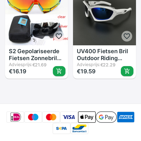
S2 Gepolariseerde
UV400 Fietsen Bril
Fietsen Zonnebril
Outdoor Riding
Mountainbike Bril
Adviesprijs:
Running Vissen
Adviesprijs:
€21.69
€22.29
€16.19
€19.59
Sportbrillen Mtb
Goggles Gafas Mtb
Fiets Bril Mannen
Sport Racefiets
Gafas Ciclismo
Eyewear Mannen
Peter Uv400
Vrouwen Fiets Bril
Snelheid