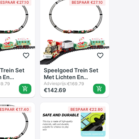
ESPAAR €27.10
BESPAAR €27.10
Trein Set
Speelgoed Trein Set
n En
Met Lichten En
erst Trein
Geluiden, Kerst Trein
Adviesprijs:
69.79
€169.79
€142.69
 Vorm
Set, ronde Vorm
acks Voor
Railway Tracks Voor
erstboom
Rond De Kerstboom
ESPAAR €17.40
BESPAAR €22.80
era
Batterij Opera