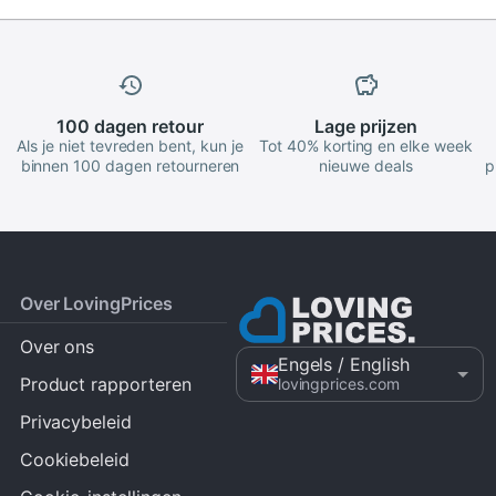
100 dagen
retour
Lage
prijzen
Als je niet tevreden bent, kun je
Tot 40% korting en elke week
binnen 100 dagen retourneren
nieuwe deals
p
Over LovingPrices
Over ons
Engels
/ English
Product rapporteren
lovingprices.com
Privacybeleid
Cookiebeleid