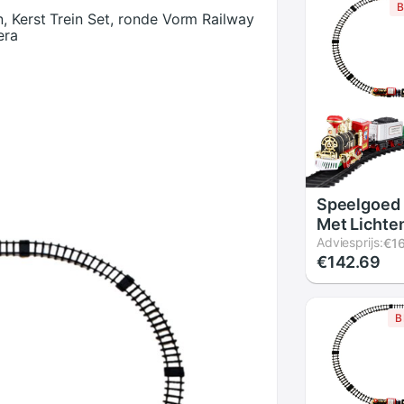
B
, Kerst Trein Set, ronde Vorm Railway
era
Speelgoed 
Met Lichte
Geluiden, K
Adviesprijs:
€1
€142.69
Set, ronde
Railway Tr
Rond De K
B
Batterij Op