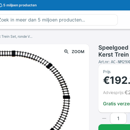
5 miljoen
producten
Speelgoed Trein Set Met Lichten En Geluiden, Kerst Trein Set, ronde Vorm Railway Tracks Voor Rond De Kerstboom Batterij Opera
Speelgoed 
ZOOM
Kerst Trein
Voor Rond 
Art.nr:
AC-NM29X
Prijs
€192
€
Adviesprijs:
Gratis verz