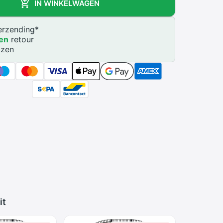
IN WINKELWAGEN
rzending
*
en
retour
jzen
it