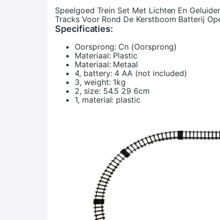
Speelgoed Trein Set Met Lichten En Geluiden
Tracks Voor Rond De Kerstboom Batterij Op
Specificaties:
Oorsprong:
Cn (Oorsprong)
Materiaal:
Plastic
Materiaal:
Metaal
4, battery:
4 AA (not included)
3, weight:
1kg
2, size:
54.5 29 6cm
1, material:
plastic