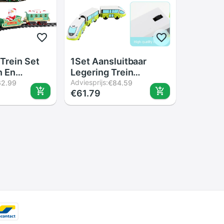
Trein Set
1Set Aansluitbaar
n En
Legering Trein
erst Trein
Speelgoed
Adviesprijs:
62.99
€84.59
€61.79
 Vorm
Magnetische
acks Voor
Elektrische Trein
erstboom
Kinderen Speelgoed
era
Lichtgroen