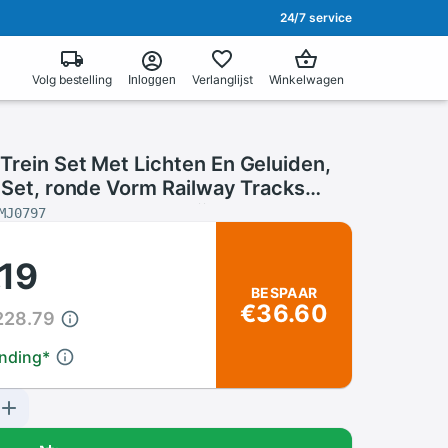
24/7 service
Volg bestelling
Verlanglijst
Winkelwagen
Inloggen
Trein Set Met Lichten En Geluiden,
 Set, ronde Vorm Railway Tracks
De Kerstboom Batterij Opera
MJ0797
.19
BESPAAR
€36.60
228.79
ending
*