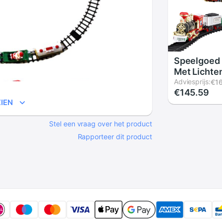
Speelgoed 
Met Lichte
Geluiden, K
Adviesprijs:
€1
€145.59
Set, ronde
IEN
Railway Tr
Rond De K
Stel een vraag over het product
Batterij Op
Rapporteer dit product