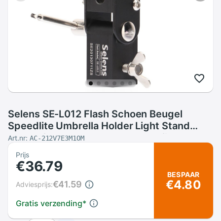
Selens SE-L012 Flash Schoen Beugel
Speedlite Umbrella Holder Light Stand
Schroef Mount L Beugel Fotografie
Art.nr:
AC-212V7E3M1OM
Accessoires
Prijs
€36.79
BESPAAR
€4.80
€41.59
Adviesprijs:
Gratis verzending
*