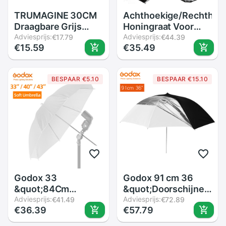
TRUMAGINE 30CM
Achthoekige/Rechthoe
Draagbare Grijs
Honingraat Voor
Kaart Licht
Adviesprijs:
40X40 50X50
Adviesprijs:
€17.79
€44.39
€15.59
€35.49
Reflector Witbalans
60X60 80X80
Double Face Focus
50X70 60X90 80 95
Board met Draagtas
120 Cm P90L P90H
BESPAAR €5.10
BESPAAR €15.10
P120L P120H
Paraplu Softbox
Godox 33
Godox 91 cm 36
&quot;84Cm
&quot;Doorschijnend
40&quot; 102Cm 43
Adviesprijs:
Zwart Wit Paraplu
Adviesprijs:
€41.49
€72.89
€36.39
€57.79
&quot;108Cm Wit
Dubbele Lagen
Soft Diffuser Studio
Reflecterende voor