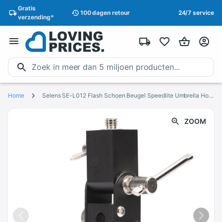
Gratis
100 dagen
retour
24/7 service
verzending
*
Home
Selens SE-L012 Flash Schoen Beugel Speedlite Umbrella Holder Light Stand Schroef Mount L Beugel Fotografie Accessoires
ZOOM