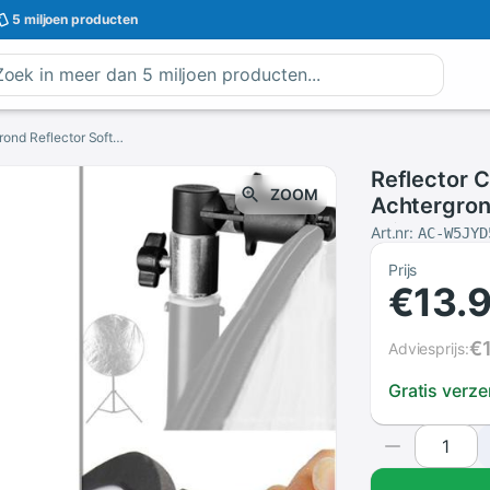
5 miljoen
producten
Reflector Clip Foto Video Fotografie Studio Achtergrond Reflector Softbox Disc Houder Clip Adapter Bracket Voor Light Stand
Reflector C
ZOOM
Achtergron
Clip Adapte
Art.nr:
AC-W5JYD
Prijs
€13.
€
Adviesprijs:
Gratis verz