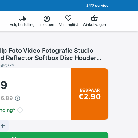
24/7 service
Volg bestelling
Verlanglijst
Winkelwagen
Inloggen
lip Foto Video Fotografie Studio
d Reflector Softbox Disc Houder
r Bracket Voor Light Stand
5PG7XY
99
BESPAAR
€2.90
16.89
ending
*