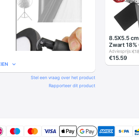
8.5X5.5 cm 
Zwart 18% 
Balance Ka
Adviesprijs:
€18
€15.59
Digitale Gr
IEN
Neck Strap
Camera P0
Stel een vraag over het product
Rapporteer dit product