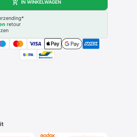
IN WINKELWAGEN
rzending
*
en
retour
jzen
it