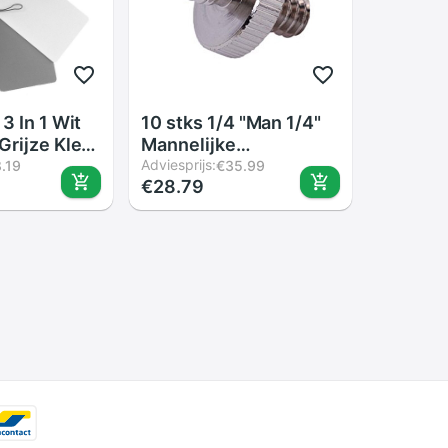
3 In 1 Wit
10 stks 1/4 "Man 1/4"
Grijze Kleur
Mannelijke
arten
Schroefdraad Convert
Adviesprijs:
.19
€35.99
€28.79
ijskaart Met
Adapter voor Camera
 voor DSLR
Statief Balhoofd
.3
Camera Dubbele
Mannelijke schroef
Adapter