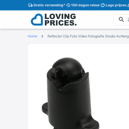
Gratis
verzending
*
100 dagen
retour
Lage
prijzen
Home