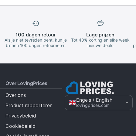
100 dagen
retour
Lage
prijzen
Als je niet tevreden bent, kun je
Tot 40% korting en elke week
binnen 100 dagen retourneren
nieuwe deals
p
Over LovingPrices
Over ons
Engels
/ English
Product rapporteren
lovingprices.com
Privacybeleid
Cookiebeleid