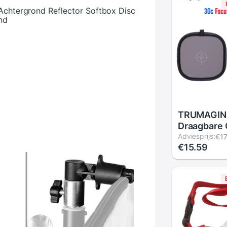
 Achtergrond Reflector Softbox Disc
nd
TRUMAGIN
Draagbare G
Licht Refle
Adviesprijs:
€17
€15.59
Witbalans 
Focus Boar
Draagtas