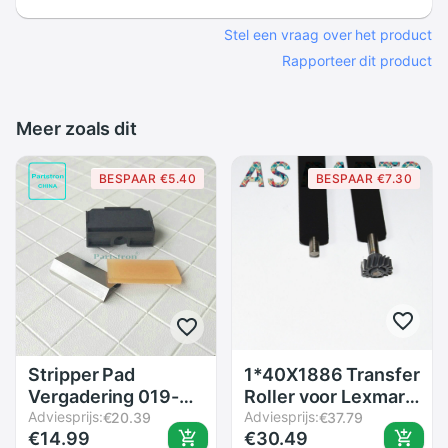
Stel een vraag over het product
Rapporteer dit product
Meer zoals dit
BESPAAR €5.40
BESPAAR €7.30
Stripper Pad
1*40X1886 Transfer
Vergadering 019-
Roller voor Lexmark
11831 019-11832
Adviesprijs:
T650 T652 T654
Adviesprijs:
€20.39
€37.79
€14.99
€30.49
019-11833 Fit Voor
T650DN T650N