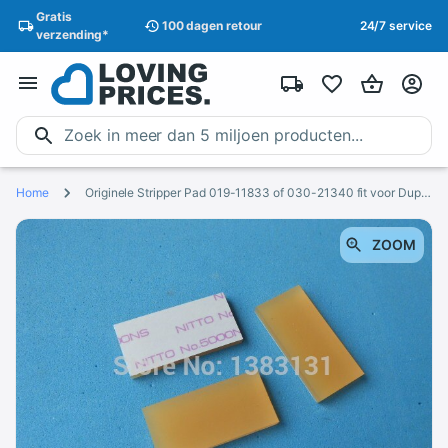
Gratis
100 dagen
retour
24/7 service
verzending
*
Home
Originele Stripper Pad 019-11833 of 030-21340 fit voor Duplicator RISO ES EV RZ RV RZ RP FR GR
ZOOM