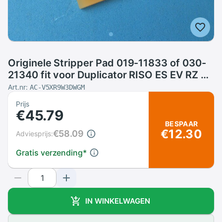
Originele Stripper Pad 019-11833 of 030-
21340 fit voor Duplicator RISO ES EV RZ RV
RZ RP FR GR
Art.nr:
AC-V5XR9W3DWGM
Prijs
€45.79
BESPAAR
€12.30
€58.09
Adviesprijs:
Gratis verzending
*
IN WINKELWAGEN