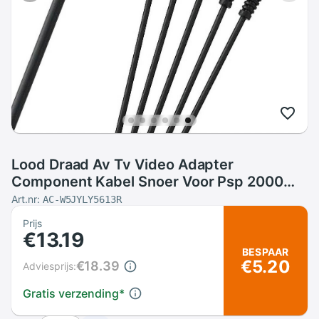
Lood Draad Av Tv Video Adapter
Component Kabel Snoer Voor Psp 2000
3000 PSP2 PSP3
Art.nr:
AC-W5JYLY5613R
Prijs
€13.19
BESPAAR
€5.20
€18.39
Adviesprijs:
Gratis verzending
*