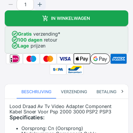
IN WINKELWAGEN
Gratis
verzending
*
100 dagen
retour
Lage
prijzen
BESCHRIJVING
VERZENDING
BETALING
RE
Lood Draad Av Tv Video Adapter Component
Kabel Snoer Voor Psp 2000 3000 PSP2 PSP3
Specificaties:
Oorsprong:
Cn (Oorsprong)