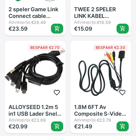
2 speler Game Link
TWEE 2 SPELER
Connect cable
LINK KABEL
Koord voor
Adviesprijs:
compatibel voor
Adviesprijs:
€26.49
€16.59
€23.59
€15.09
Nintendo Gameboy
NINTENDO/compatibel
GBC GBP GB
voor GAME BOY
ADVANCE/SP/GBA
BESPAAR €2.70
BESPAAR €2.30
CONSOLES
ALLOYSEED 1.2m 5
1.8M 6FT Av
in1 USB Lader Snel
Composite S-Video
Opladen Kabel
Adviesprijs:
Rca Video Hd Tv
Adviesprijs:
€23.69
€23.79
€20.99
€21.49
Cords voor Nintend
Kabel Voor
NDSL NDS NDSI XL
Nintendo 6 Voor