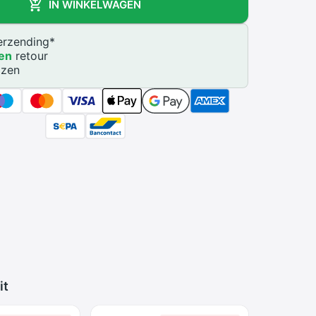
IN WINKELWAGEN
rzending
*
en
retour
jzen
it