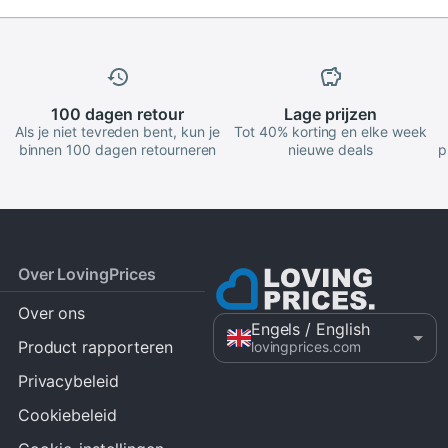
100 dagen
retour
Lage
prijzen
Als je niet tevreden bent, kun je
Tot 40% korting en elke week
binnen 100 dagen retourneren
nieuwe deals
p
Over LovingPrices
Over ons
Engels
/ English
Product rapporteren
lovingprices.com
Privacybeleid
Cookiebeleid