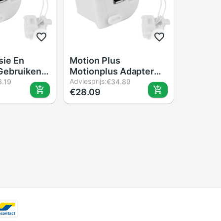
sie En
Motion Plus
Gebruiken
Motionplus Adapter
s
Sensor Voor Nintendo
Adviesprijs:
6.19
€34.89
€28.09
 Adapter
Voor Wii Remote
r Nintendo
Controller
emote
In Voorraad