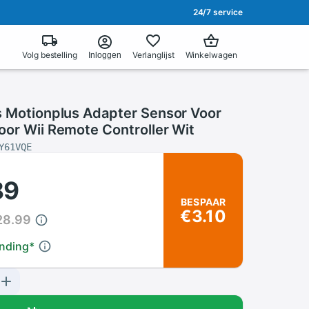
24/7 service
Volg bestelling
Verlanglijst
Winkelwagen
Inloggen
s Motionplus Adapter Sensor Voor
oor Wii Remote Controller Wit
Y61VQE
89
BESPAAR
€3.10
28.99
ending
*