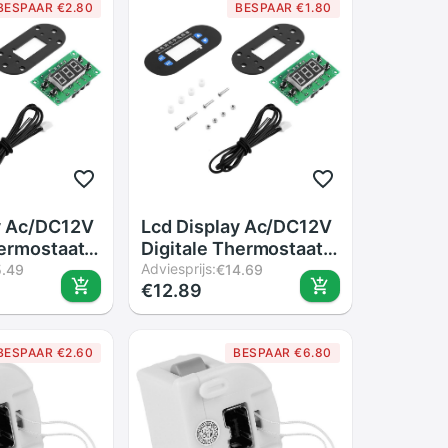
BESPAAR €2.80
BESPAAR €1.80
y Ac/DC12V
Lcd Display Ac/DC12V
hermostaat
Digitale Thermostaat
ur Alarm
Temperatuur Alarm
Adviesprijs:
5.49
€14.69
€12.89
 Sensor
Controller Sensor
ur Meter
Temperatuur Meter
Regulator
Controller Regulator
BESPAAR €2.60
BESPAAR €6.80