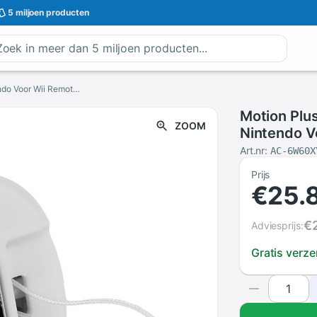
5 miljoen
producten
Motion Plus Motionplus Adapter Sensor Voor Nintendo Voor Wii Remote Controller Wit
Motion Plu
ZOOM
Nintendo V
Art.nr:
AC-6W60X
Prijs
€25.
€
Adviesprijs:
Gratis verz