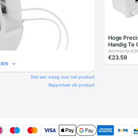
Hoge Preci
Handig Te 
Motion Plu
Adviesprijs:
€2
€23.59
Motionplus
IEN
Sensor Voo
Voor Wii R
Stel een vraag over het product
Controller 
Rapporteer dit product