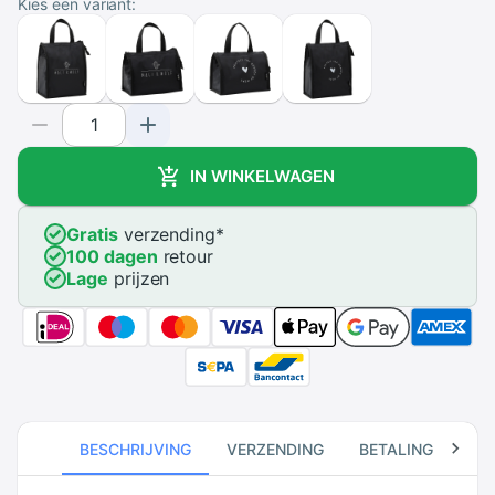
Kies een variant:
IN WINKELWAGEN
Gratis
verzending
*
100 dagen
retour
Lage
prijzen
BESCHRIJVING
VERZENDING
BETALING
RE