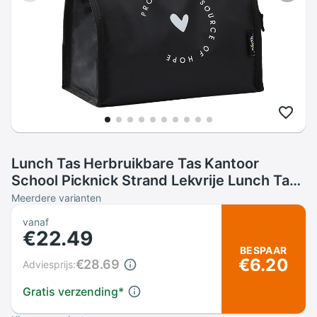
Lunch Tas Herbruikbare Tas Kantoor
School Picknick Strand Lekvrije Lunch Tas
Koeler Lunchbox Draagbare Lunch Tas
Meerdere varianten
Bolsa almuerzo Hombre
vanaf
€22.49
BESPAAR
€6.20
€28.69
Adviesprijs:
Gratis verzending
*