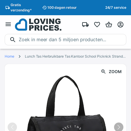
Gratis
100 dagen
retour
24/7 service
verzending
*
Home
Lunch Tas Herbruikbare Tas Kantoor School Picknick Strand Lekvrije Lunch Tas Koeler Lunchbox Draagbare Lunch Tas Bolsa almuerzo Hombre
ZOOM