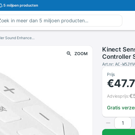
5 miljoen
producten
Kinect Sensor Game Accessoires Gamepad Controller Sound Enhancer Headset Adapter Voor Draadloze Gamepad (Wit) Kinect
Kinect Se
ZOOM
Controller
Voor Draad
Art.nr:
AC-W5JYV
Prijs
€47.
€
Adviesprijs:
Gratis verz