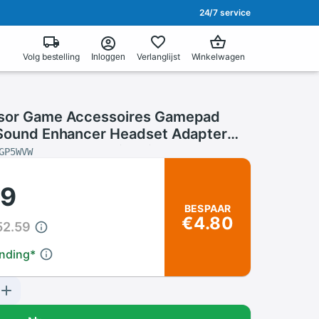
24/7 service
Volg bestelling
Verlanglijst
Winkelwagen
Inloggen
nsor Game Accessoires Gamepad
 Sound Enhancer Headset Adapter
loze Gamepad (Wit) Kinect
GP5WVW
79
BESPAAR
€4.80
52.59
ending
*