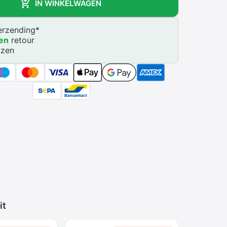
IN WINKELWAGEN
rzending
*
en
retour
jzen
it