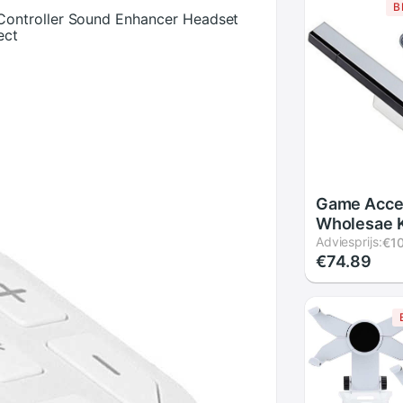
B
ontroller Sound Enhancer Headset
ect
Game Acce
Wholesae 
Infrarood I
Adviesprijs:
€10
€74.89
Sensor Bar
Voor Ninte
Beweging 