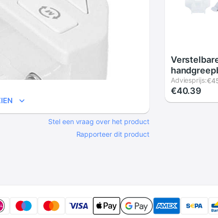
Verstelbar
handgreep
telefoonkle
Adviesprijs:
€4
€40.39
game contr
IEN
standaard
Stel een vraag over het product
Rapporteer dit product