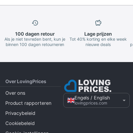
100 dagen
retour
Lage
prijzen
Als je niet tevreden bent, kun je
Tot 40% korting en elke week
binnen 100 dagen retourneren
nieuwe deals
p
Over LovingPrices
Over ons
Engels
/ English
Product rapporteren
lovingprices.com
Privacybeleid
Cookiebeleid