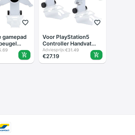
e gamepad
Voor PlayStation5
beugel
Controller Handvat
m clip
Beugel Verstelbare
Adviesprijs:
5.69
€31.49
€27.19
oller
Met Roterende
Telefoon Houder