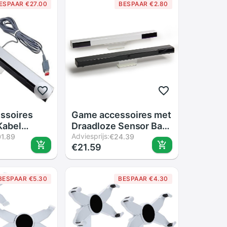
ESPAAR €27.00
BESPAAR €2.80
ssoires
Game accessoires met
Kabel
Draadloze Sensor Bar
r Signaal Ray
Afstandsbediening
Adviesprijs:
1.89
€24.39
€21.59
/Ontvanger
Infrarood Ray voor
nd Voor Wii
Nintendo Wii/Wii U
Sensor
Console (zwart of wit
BESPAAR €5.30
BESPAAR €4.30
voor optie)