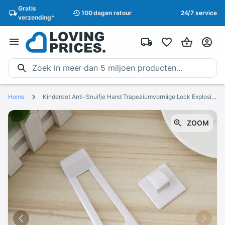
Gratis
100 dagen
retour
24/7 service
verzending
*
Home
Kinderslot Anti-Snuifje Hand Trapeziumvormige Lock Explosieveilige Kind Bescherming Veiligheid Unlock Deur Kast Lock Lade lock
ZOOM