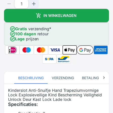
IN WINKELWAGEN
Gratis
verzending
*
100 dagen
retour
Lage
prijzen
BESCHRIJVING
VERZENDING
BETALING
RE
Kinderslot Anti-Snuifje Hand Trapeziumvormige
Lock Explosieveilige Kind Bescherming Veiligheid
Unlock Deur Kast Lock Lade lock
Specificaties: