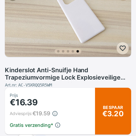
Kinderslot Anti-Snuifje Hand
Trapeziumvormige Lock Explosieveilige
Kind Bescherming Veiligheid Unlock Deur
Art.nr:
AC-V5XRQQ5R5WM
Kast Lock Lade lock
Prijs
€16.39
BESPAAR
€3.20
€19.59
Adviesprijs:
Gratis verzending
*