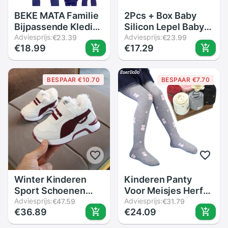
BEKE MATA Familie
2Pcs + Box Baby
Bijpassende Kleding
Silicon Lepel Baby
Zomer Brief Print
Adviesprijs:
Veiligheid
Adviesprijs:
€23.39
€23.99
€18.99
€17.29
Familie Look Vader
Temperatuur
Moeder Dochter
Warmte Sensing
Zoon T-shirt Set
Thermische Voeden
BESPAAR €10.70
BESPAAR €7.70
Familie Kleding
Lepel Kids Kinderen
Bestek Voeden
Lepels
Winter Kinderen
Kinderen Panty
Sport Schoenen
Voor Meisjes Herfst
Kinderen Casual
Adviesprijs:
Winter Cartoon
Adviesprijs:
€47.59
€31.79
€36.89
€24.09
Jongens Pluche
Kousen Kinderen
Sneaker Herfst
Panty Meisje 1-9