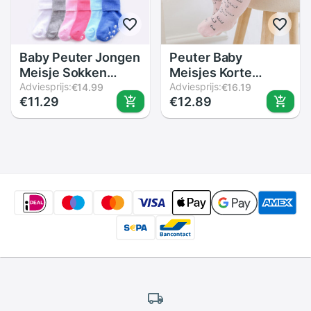
Baby Peuter Jongen
Peuter Baby
Meisje Sokken
Meisjes Korte
Mode Effen Kleur
Adviesprijs:
Sokken Leuke
Adviesprijs:
€14.99
€16.19
€11.29
€12.89
Katoen Zomer
Cartoon Dier
Sokken Casual
Sokken Zachte
Ademend Zachte
Katoen Knie Hoge
Multicolor Unisex
Baby Jongen Meisje
Sokken 0-6Y
Sok Bloemen
Kinderen Sokken