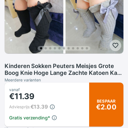
Kinderen Sokken Peuters Meisjes Grote
Boog Knie Hoge Lange Zachte Katoen Kant
baby Sokken Kids kniekousen Peuter Boot
Meerdere varianten
Sokken cartoon
vanaf
€11.39
BESPAAR
€2.00
€13.39
Adviesprijs:
Gratis verzending
*