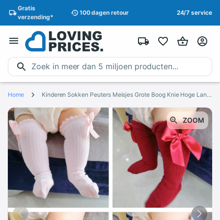
Gratis
100 dagen
retour
24/7 service
verzending
*
Home
Kinderen Sokken Peuters Meisjes Grote Boog Knie Hoge Lange Zachte Katoen Kant baby Sokken Kids kniekousen Peuter Boot Sokken cartoon
ZOOM