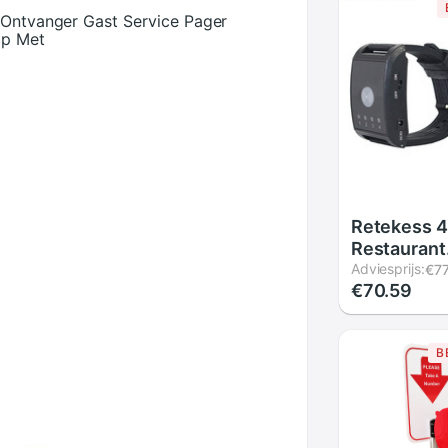
n Ontvanger Gast Service Pager
op Met
Retekess 4
Restaurant
Oproepsys
Adviesprijs:
€77
€70.59
Horloge Pag
Knoppen O
Draadloze 
B
Kantoor Ba