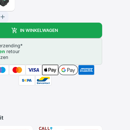
IN WINKELWAGEN
rzending
*
en
retour
jzen
it