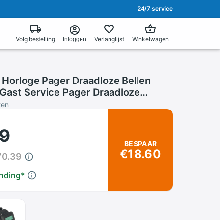
24/7 service
Volg bestelling
Verlanglijst
Winkelwagen
Inloggen
s Horloge Pager Draadloze Bellen
Gast Service Pager Draadloze
l Ontvangers Uitverkoop Met
ten
79
BESPAAR
€18.60
70.39
ending
*