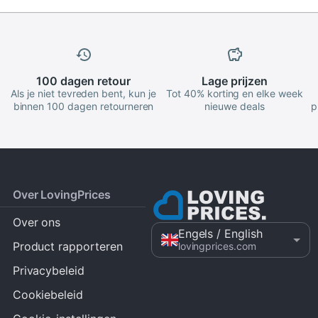
100 dagen
retour
Lage
prijzen
Als je niet tevreden bent, kun je
Tot 40% korting en elke week
binnen 100 dagen retourneren
nieuwe deals
p
Over LovingPrices
Over ons
Engels
/ English
Product rapporteren
lovingprices.com
Privacybeleid
Cookiebeleid