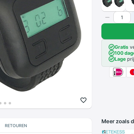
Gratis
ve
100 dag
Lage
pri
Meer zoals d
RETOUREN