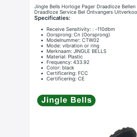
Jingle Bells Horloge Pager Draadloze Belle
Draadloze Service Bel Ontvangers Uitverko
Specificaties:
Receive Sensitivity:
: -110dbm
Oorsprong:
Cn (Oorsprong)
Modelnummer:
CTW02
Mode:
vibration or ring
Merknaam:
JINGLE BELLS
Material:
Plastic
Frequency:
433.92
Color:
black
Certificering:
FCC
Certificering:
CE