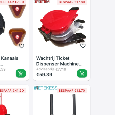
BESPAAR €7.00
BESPAAR €17.80
 Kanaals
Wachtrij Ticket
Dispenser Machine
teem 1
Neem Een Aantal
Adviesprijs:
.59
€77.19
€59.39
er + 2 Call
Ticket Wachtrij
proep Ober
Management Systeem
Pager
ESPAAR €41.90
BESPAAR €12.70
r F4411A