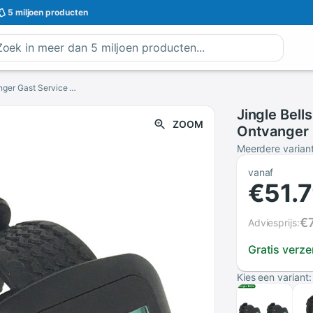
5 miljoen
producten
Jingle Bells Horloge Pager Draadloze Bellen Ontvanger Gast Service Pager Draadloze Service Bel Ontvangers Uitverkoop Met
Jingle Bell
ZOOM
Ontvanger 
Service Be
Meerdere varian
vanaf
€51.
€
Adviesprijs:
Gratis verz
Kies een variant: