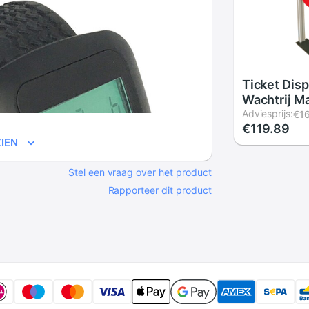
Ticket Dis
Wachtrij 
Systeem Un
Adviesprijs:
€16
€119.89
Manual Tur
IEN
Stel een vraag over het product
Rapporteer dit product