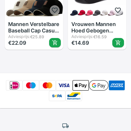
Mannen Verstelbare
Vrouwen Mannen
Baseball Cap Casual
Hoed Gebogen
Leisure Hoeden
Adviesprijs:
Zonneklep Licht
Adviesprijs:
€25.89
€16.59
€22.09
€14.69
Mode Jongen
Boord Effen Kleur
Snapback Hoed
Baseball Cap
Caps
Outdoor
Verstelbare Sport
Caps In Zomer