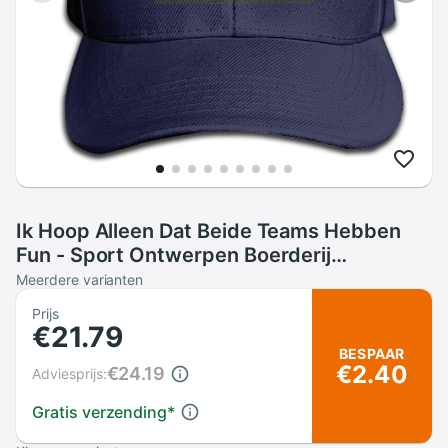
Ik Hoop Alleen Dat Beide Teams Hebben
Fun - Sport Ontwerpen Boerderij
Esthetische Fitness Cap Hoed
Meerdere varianten
Prijs
€21.79
BESPAAR
€2.40
€24.19
Adviesprijs:
Gratis verzending
*