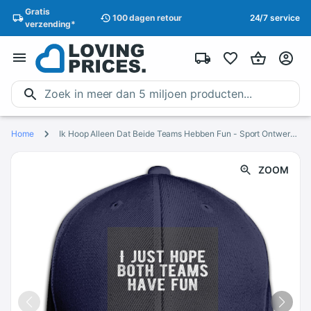
Gratis
100 dagen
retour
24/7 service
verzending
*
Home
Ik Hoop Alleen Dat Beide Teams Hebben Fun - Sport Ontwerpen Boerderij Esthetische Fitness Cap Hoed
ZOOM