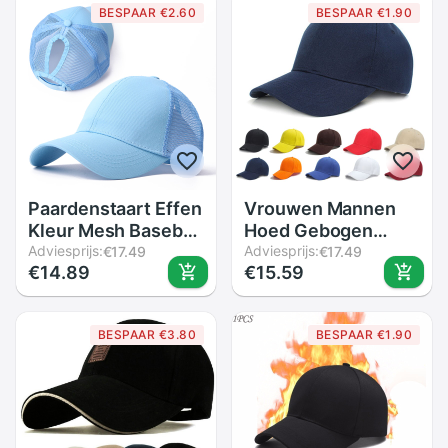
BESPAAR €2.60
BESPAAR €1.90
Paardenstaart Effen
Vrouwen Mannen
Kleur Mesh Baseball
Hoed Gebogen
Cap Voor Vrouwen
Adviesprijs:
Zonneklep Licht
Adviesprijs:
€17.49
€17.49
€14.89
€15.59
Mannen Vlakte
Boord Effen Kleur
Zomer Zonnehoed
Baseball Cap
Unisex Verstelbare
Mannen Cap
BESPAAR €3.80
BESPAAR €1.90
Outdoor Hip-Hop
Outdoor Zonnehoed
Mode gewassen
Verstelbare Sport
Caps
Caps in Zomer