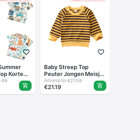
s Summer
Baby Streep Top
op Korte
Peuter Jongen Meisje
rtoon
6M-4Y Lange Mouwen
Adviesprijs:
9.69
€27.59
€21.19
 Of
Trui Een Stuk Outfits
 Patronen
Herfst Winter Kleding
e Hals
2 Kleuren
e Top