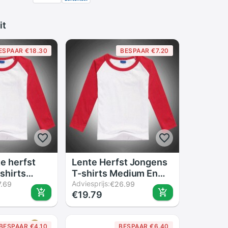
it
ESPAAR €18.30
BESPAAR €7.20
e herfst
Lente Herfst Jongens
shirts
T-shirts Medium En
 grote
Grote kinderkleding
Adviesprijs:
7.69
€26.99
€19.79
ing ronde
ronde kraag lange
ge mouwen
mouwen Hemdjes
BESPAAR €4.10
BESPAAR €6.40