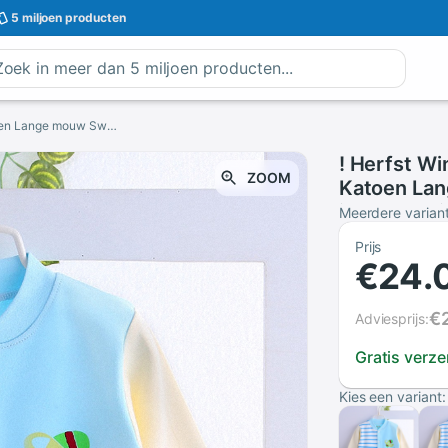
5 miljoen
producten
! Herfst Winter Kinderen zachte Kleding 100% Katoen Lange mouw Sweatshirt voor baby jongen meisje 6-24 M baby's cartoon ondergoed kleding
! Herfst W
ZOOM
Katoen Lan
jongen mei
Meerdere varian
ondergoed 
Prijs
€24.
€
Adviesprijs:
Gratis verz
Kies een variant: