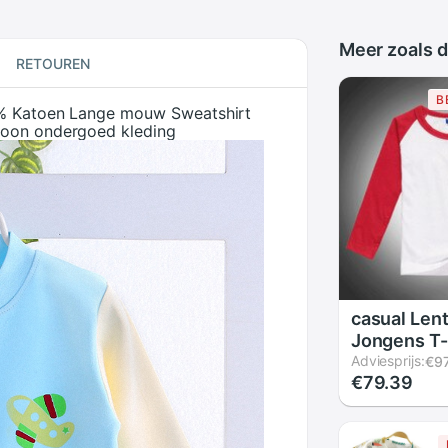
Meer zoals d
RETOUREN
B
00% Katoen Lange mouw Sweatshirt
toon ondergoed kleding
casual Lent
Jongens T-
medium en
Adviesprijs:
€9
€79.39
kinderkled
kraag lan
hemdjes