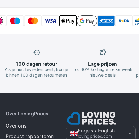
100 dagen
retour
Lage
prijzen
Als je niet tevreden bent, kun je
Tot 40% korting en elke week
binnen 100 dagen retourneren
nieuwe deals
p
Over LovingPrices
Over ons
Engels
/ English
Product rapporteren
lovingprices.com