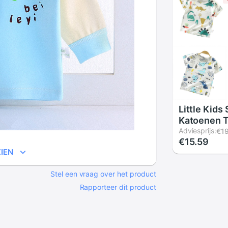
Little Kid
Katoenen T
Mouwen Ca
Adviesprijs:
€1
€15.59
Leuke Auto
IEN
Dinosaurus
Losse Rond
Stel een vraag over het product
Wilde Mod
kleding
Rapporteer dit product