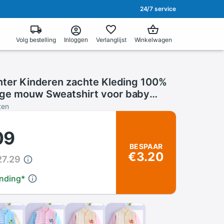
24/7 service
Volg bestelling
Verlanglijst
Winkelwagen
Inloggen
inter Kinderen zachte Kleding 100%
ge mouw Sweatshirt voor baby
sje 6-24 M baby's cartoon
ten
kleding
09
BESPAAR
€3.20
27.29
ending
*