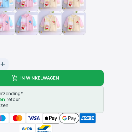
IN WINKELWAGEN
rzending
*
en
retour
jzen