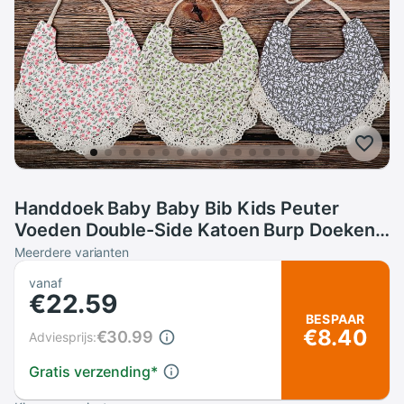
Handdoek Baby Baby Bib Kids Peuter
Voeden Double-Side Katoen Burp Doeken
Speeksel Handdoek
Meerdere varianten
vanaf
€22.59
BESPAAR
€8.40
€30.99
Adviesprijs:
Gratis verzending
*