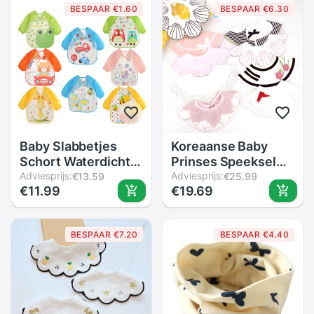
BESPAAR €1.60
BESPAAR €6.30
Baby Slabbetjes
Koreaanse Baby
Schort Waterdichte
Prinses Speeksel
Leuke Dieren Kind
Adviesprijs:
Handdoek Katoen
Adviesprijs:
€13.59
€25.99
€11.99
€19.69
Peuter Kleurrijke
Bib Borduurwerk
Eva Kids Feeding
Kleur Kinderen
Schort Burp Doeken
Verjaardag Laat
BESPAAR €7.20
BESPAAR €4.40
Zacht Met Lange
Kraag
Mouwen