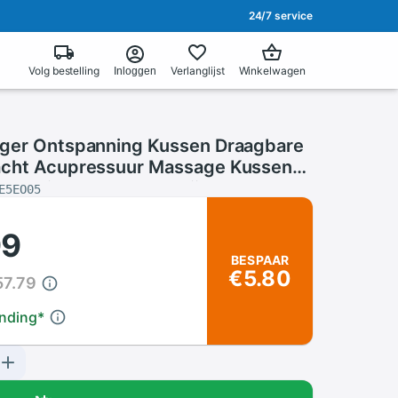
24/7 service
Volg bestelling
Verlanglijst
Winkelwagen
Inloggen
ger Ontspanning Kussen Draagbare
acht Acupressuur Massage Kussen
 Cervicale Schouder Pijn Tool
E5EO05
99
BESPAAR
€5.80
57.79
ending
*