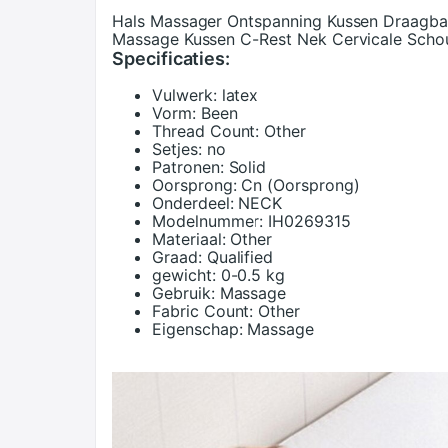
Hals Massager Ontspanning Kussen Draagba
Massage Kussen C-Rest Nek Cervicale Schou
Specificaties:
Vulwerk:
latex
Vorm:
Been
Thread Count:
Other
Setjes:
no
Patronen:
Solid
Oorsprong:
Cn (Oorsprong)
Onderdeel:
NECK
Modelnummer:
IH0269315
Materiaal:
Other
Graad:
Qualified
gewicht:
0-0.5 kg
Gebruik:
Massage
Fabric Count:
Other
Eigenschap:
Massage