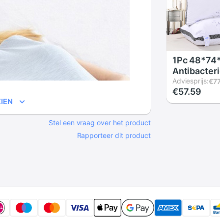
1Pc 48*7
Antibacteri
Mijt Veer 
Adviesprijs:
€77
€57.59
Stereo
IEN
Kussen/Ka
Wassen De
Stel een vraag over het product
Rapporteer dit product