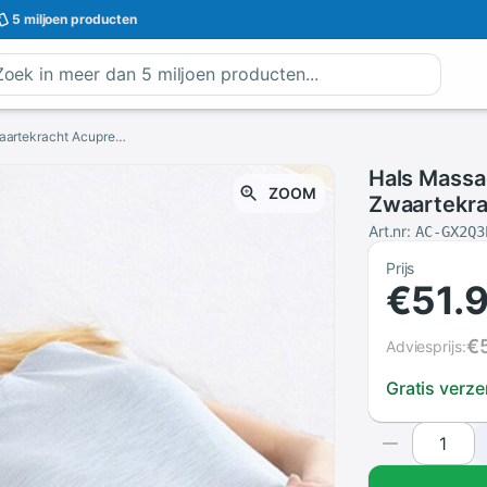
5 miljoen
producten
Hals Massager Ontspanning Kussen Draagbare Zwaartekracht Acupressuur Massage Kussen C-Rest Nek Cervicale Schouder Pijn Tool
Hals Massa
ZOOM
Zwaartekr
C-Rest Nek
Art.nr:
AC-GX2Q3
Prijs
€51.
€
Adviesprijs:
Gratis verz