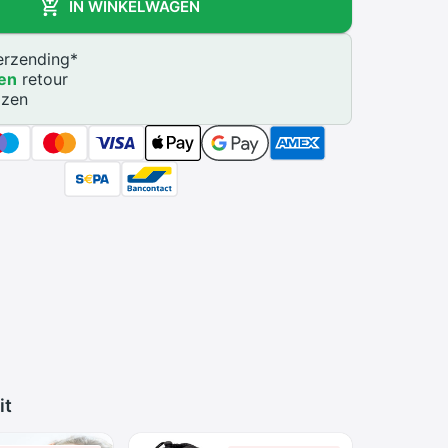
IN WINKELWAGEN
rzending
*
en
retour
jzen
it