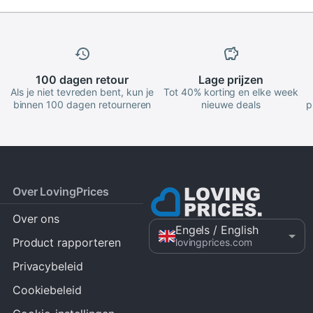
100 dagen
retour
Lage
prijzen
Als je niet tevreden bent, kun je
Tot 40% korting en elke week
binnen 100 dagen retourneren
nieuwe deals
p
Over LovingPrices
Over ons
Engels
/ English
Product rapporteren
lovingprices.com
Privacybeleid
Cookiebeleid