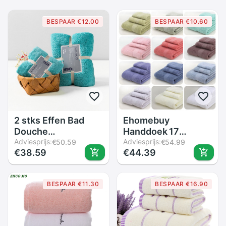
BESPAAR €12.00
BESPAAR €10.60
2 stks Effen Bad
Ehomebuy
Douche
Handdoek 17
Handdoeken Magic
Adviesprijs:
Kleuren Katoen
Adviesprijs:
€50.59
€54.99
€38.59
€44.39
Zacht Gezicht
Badkamer
Handdoek Vlakte
Rechthoek
Handdoek Set Voor
Badhanddoek Effen
BESPAAR €11.30
BESPAAR €16.90
Volwassen
Kleur Gezicht
Kinderen 36*80 cm
Handdoek
+ 150*75 cm Toalla
Volwassenen Thuis
Serviette De Plage
Douche Gebruik 3