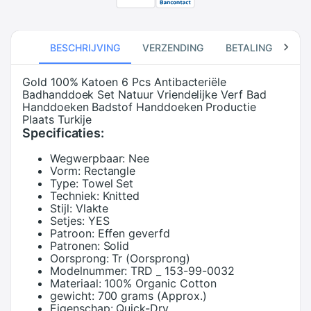
BESCHRIJVING
VERZENDING
BETALING
RE
Gold 100% Katoen 6 Pcs Antibacteriële
Badhanddoek Set Natuur Vriendelijke Verf Bad
Handdoeken Badstof Handdoeken Productie
Plaats Turkije
Specificaties:
Wegwerpbaar:
Nee
Vorm:
Rectangle
Type:
Towel Set
Techniek:
Knitted
Stijl:
Vlakte
Setjes:
YES
Patroon:
Effen geverfd
Patronen:
Solid
Oorsprong:
Tr (Oorsprong)
Modelnummer:
TRD _ 153-99-0032
Materiaal:
100% Organic Cotton
gewicht:
700 grams (Approx.)
Eigenschap:
Quick-Dry