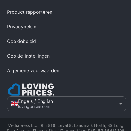
Product rapporteren
Privacybeleid
Cookiebeleid
Cookie-instellingen
Algemene voorwaarden
Engels
/ English
lovingprices.com
Mediapress Ltd.
,
Rm 816, Level 8, Landmark North, 39 Lung
Sum Avenue, Sheung Shui NT, Hong Kong SAR
,
BR 65413206