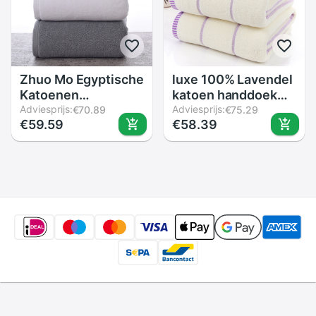
Maten
Zhuo Mo Egyptische
luxe 100% Lavendel
Katoenen
katoen handdoek
Handdoeken Voor
Adviesprijs:
set bad handdoeken
Adviesprijs:
€70.89
€75.29
€59.59
€58.39
Volwassenen Zoete
voor
Letters Soft
volwassenen/kind 1
Geborduurde Bad
st gezicht handdoek
Gezicht Handdoek
2 stks voor
Badkamer Douche
badkamer 3 stukken
Cadeau Voor
Liefhebbers
Handdoeken