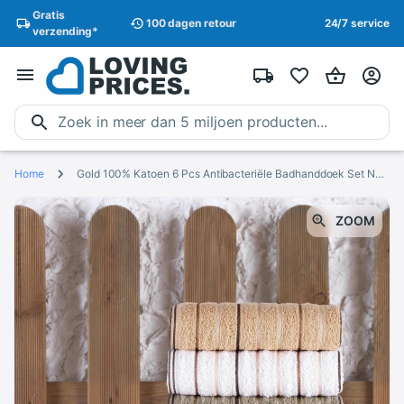
Gratis
100 dagen
retour
24/7 service
verzending
*
Home
Gold 100% Katoen 6 Pcs Antibacteriële Badhanddoek Set Natuur Vriendelijke Verf Bad Handdoeken Badstof Handdoeken Productie Plaats Turkije
ZOOM