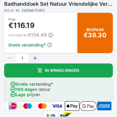
Badhanddoek Set Natuur Vriendelijke Verf
Bad Handdoeken Badstof Handdoeken
Art.nr:
AC-EGO5WO7EXM3
Productie Plaats Turkije
Prijs
€116.19
BESPAAR
€38.30
€154.49
Adviesprijs:
Gratis verzending
*
IN WINKELWAGEN
Gratis
verzending
*
100 dagen
retour
Lage
prijzen