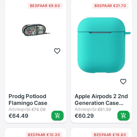
BESPAAR €9.60
BESPAAR €21.70
Prodg Potlood
Apple Airpods 2 2nd
Flamingo Case
Generation Case
Adviesprijs:
Pastel Colorful
Adviesprijs:
€74.09
€81.99
€64.49
€60.29
Silicone Protection
Clasps
BESPAAR €10.30
BESPAAR €16.80