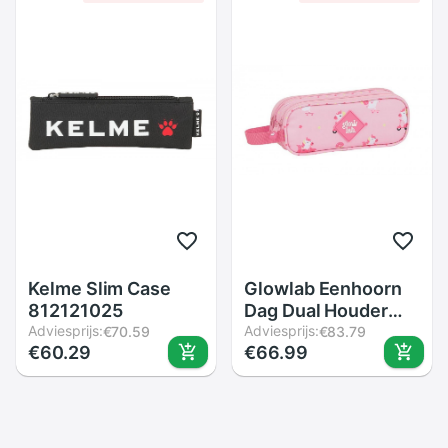
Kelme Slim Case
Glowlab Eenhoorn
812121025
Dag Dual Houder
Adviesprijs:
21X8X6 812061513
Adviesprijs:
€70.59
€83.79
€60.29
€66.99