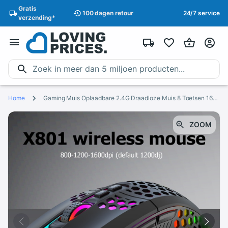
Gratis
100 dagen
retour
24/7 service
verzending
*
Home
Gaming Muis Oplaadbare 2.4G Draadloze Muis 8 Toetsen 1600Dpi Verstelbare Ergonomische Rgb Led Backlit Gamer Mouse Voor Laptop pc
ZOOM