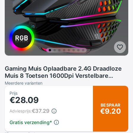
Gaming Muis Oplaadbare 2.4G Draadloze
Muis 8 Toetsen 1600Dpi Verstelbare
Ergonomische Rgb Led Backlit Gamer
Meerdere varianten
Mouse Voor Laptop pc
Prijs
€28.09
BESPAAR
€9.20
€37.29
Adviesprijs:
Gratis verzending
*