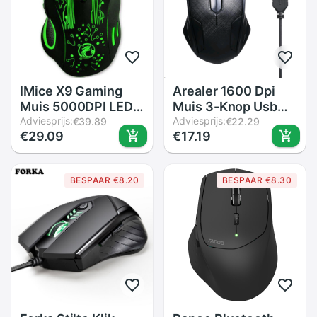
IMice X9 Gaming
Arealer 1600 Dpi
Muis 5000DPI LED
Muis 3-Knop Usb
Optical USB Wired
Adviesprijs:
Optische Gaming
Adviesprijs:
€39.89
€22.29
€29.09
€17.19
Gamer Mouse
Muis Met 1.1M Cord
Computer Muizen
Muizen Compatibel
PC Laptop
Voor Windows
BESPAAR €8.20
BESPAAR €8.30
Professionele
7/8/10/Xp Macos
Ergonomische
Game Mause