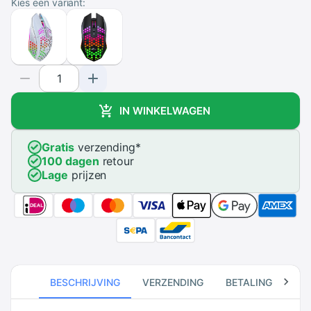
Kies een variant:
IN WINKELWAGEN
Gratis
verzending
*
100 dagen
retour
Lage
prijzen
BESCHRIJVING
VERZENDING
BETALING
RE