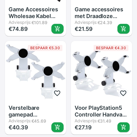
Game Accessoires
Game accessoires
Wholesae Kabel
met Draadloze
Infrarood Ir Signaal
Adviesprijs:
Sensor Bar
Adviesprijs:
€101.89
€24.39
€74.89
€21.59
Ray Sensor
Afstandsbediening
Bar/Ontvanger Voor
Infrarood Ray voor
Nintend Voor Wii
Nintendo Wii/Wii U
BESPAAR €5.30
BESPAAR €4.30
Beweging Sensor
Console (zwart of
wit voor optie)
Verstelbare
Voor PlayStation5
gamepad
Controller Handvat
handgreepbeugel
Adviesprijs:
Beugel Verstelbare
Adviesprijs:
€45.69
€31.49
€40.39
€27.19
telefoonklem clip
Met Roterende
game controller
Telefoon Houder