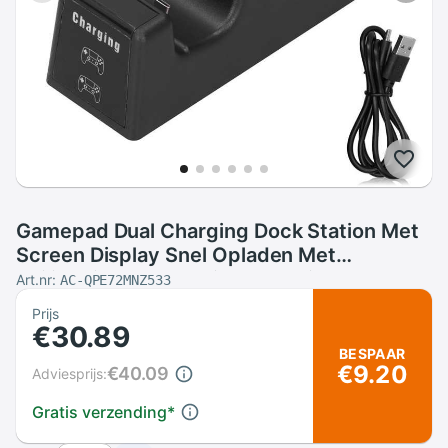
Gamepad Dual Charging Dock Station Met
Screen Display Snel Opladen Met
Veiligheid Bescherming Met Micro Usb
Art.nr:
AC-QPE72MNZ533
Adapter Poorten
Prijs
€30.89
BESPAAR
€9.20
€40.09
Adviesprijs:
Gratis verzending
*