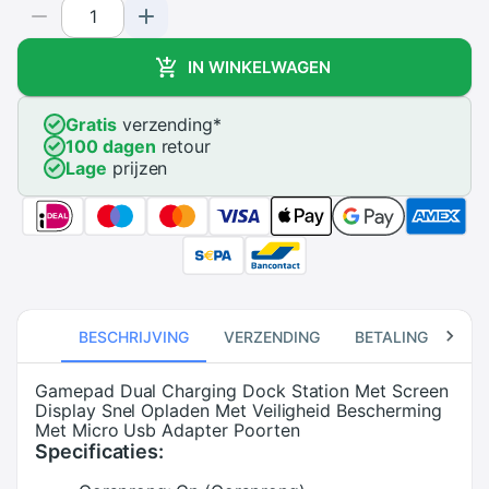
IN WINKELWAGEN
Gratis
verzending
*
100 dagen
retour
Lage
prijzen
BESCHRIJVING
VERZENDING
BETALING
RE
Gamepad Dual Charging Dock Station Met Screen
Display Snel Opladen Met Veiligheid Bescherming
Met Micro Usb Adapter Poorten
Specificaties: