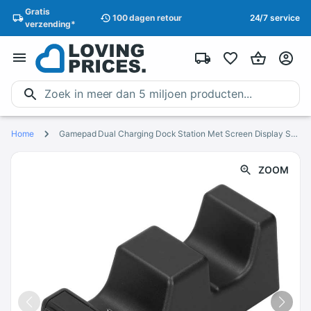
Gratis
100 dagen
retour
24/7 service
verzending
*
Home
Gamepad Dual Charging Dock Station Met Screen Display Snel Opladen Met Veiligheid Bescherming Met Micro Usb Adapter Poorten
ZOOM