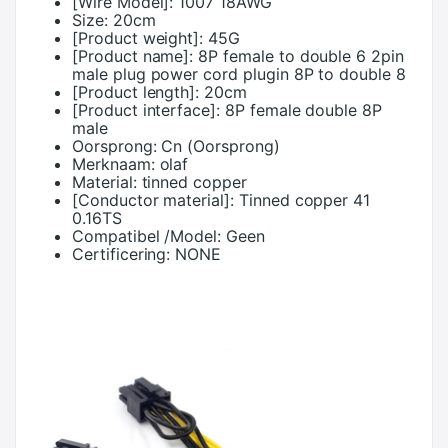
[Wire Model]:
1007 18AWG
Size:
20cm
[Product weight]:
45G
[Product name]:
8P female to double 6 2pin
male plug power cord plugin 8P to double 8
[Product length]:
20cm
[Product interface]:
8P female double 8P
male
Oorsprong:
Cn (Oorsprong)
Merknaam:
olaf
Material:
tinned copper
[Conductor material]:
Tinned copper 41
0.16TS
Compatibel /Model:
Geen
Certificering:
NONE