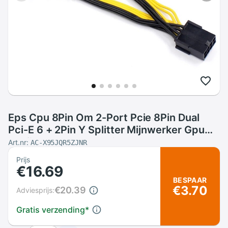
Eps Cpu 8Pin Om 2-Port Pcie 8Pin Dual
Pci-E 6 + 2Pin Y Splitter Mijnwerker Gpu
Grafische Kaart voeding Kabel Cord
Art.nr:
AC-X95JQR5ZJNR
18AWG 20Cm
Prijs
€16.69
BESPAAR
€3.70
€20.39
Adviesprijs:
Gratis verzending
*