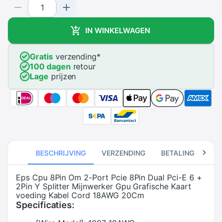
IN WINKELWAGEN
Gratis
verzending
*
100 dagen
retour
Lage
prijzen
BESCHRIJVING
VERZENDING
BETALING
RE
Eps Cpu 8Pin Om 2-Port Pcie 8Pin Dual Pci-E 6 +
2Pin Y Splitter Mijnwerker Gpu Grafische Kaart
voeding Kabel Cord 18AWG 20Cm
Specificaties: