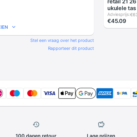
retail 21 2
ukulele tas
case lanikai
Adviesprijs:
€6
€45.09
gewatteerd
IEN
rugzak ukel
kleurrijke 
Stel een vraag over het product
Rapporteer dit product
100 dagen
retour
Lage
prijzen