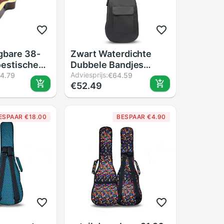
gbare 38-
Zwart Waterdichte
oestische
Dubbele Bandjes
itaar Tas
Basgitaar Rugzak Gig
Adviesprijs:
4.79
€64.59
€52.49
andjes
Bag Case Voor
cken Soft
Elektrische Bas 5 Mm
en Rugzak
Dikte Spons Padded
ESPAAR €18.00
BESPAAR €4.90
Guitar Case