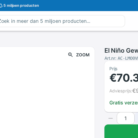
5 miljoen
producten
El Niño Ge
ZOOM
Art.nr:
AC-LMO0V
Prijs
€70.
€
Adviesprijs:
Gratis verz