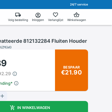
24/7 service
Volg bestelling
Verlanglijst
Winkelwagen
Inloggen
watteerde 812132284 Fluiten Houder
NZMGW0
39
BESPAAR
€21.90
92.29
ending
*
IN WINKELWAGEN