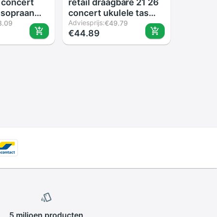
6 concert
retail draagbare 21 26
 sopraan
concert ukulele tas
 gitaar
sopraan case lanikai
Adviesprijs:
3.09
€49.79
€44.89
e guitarra
gitaar gewatteerde
ele val
rugzak patronen
waterdichte
schouderbanden
pocket
5 miljoen
producten