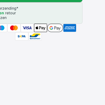
rzending
*
en
retour
jzen