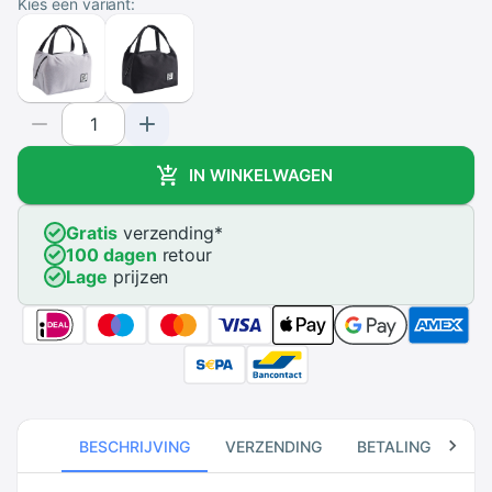
Kies een variant:
IN WINKELWAGEN
Gratis
verzending
*
100 dagen
retour
Lage
prijzen
BESCHRIJVING
VERZENDING
BETALING
RE