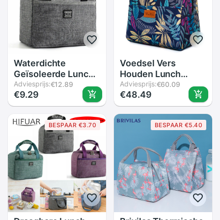
Waterdichte
Voedsel Vers
Geïsoleerde Lunch
Houden Lunch
Zakken Oxford
Adviesprijs:
Koeltas Thermische
Adviesprijs:
€12.89
€60.09
€9.29
€48.49
Reizen Noodzakelijk
Geïsoleerde
Picknick Pouch
Waterdichte Reizen
Unisex Thermische
Picknick Lunch
BESPAAR €3.70
BESPAAR €5.40
Diner Doos Voedsel
Zakken Kantoor
Case Accessoires
Vrouwen Bento Box
Gear
Tas Bekal