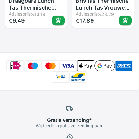
Draagbare Lunch
Brivilas Thermische
Tas Thermische
Lunch Tas Vrouwen
Geïsoleerde Lunch
Adviesprijs:
Draagbare
Adviesprijs:
€13.19
€23.29
€9.49
€17.89
Box Tote Koeler
Geïsoleerde Koeltas
Handtas Bento
Picknick Travel
Pouch Diner
Office Ontbijt Bag
Container School
Herbruikbare
Voedsel Opslag
Verpakt Lunch
Zakken
Gratis
verzending
*
Wij bieden gratis verzending aan.