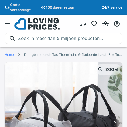
Gratis
100 dagen
retour
24/7 service
verzending
*
Home
Draagbare Lunch Tas Thermische Geïsoleerde Lunch Box Tote Koeltas Bento Pouch Lunch Container School Voedsel Opslag Zakken
ZOOM