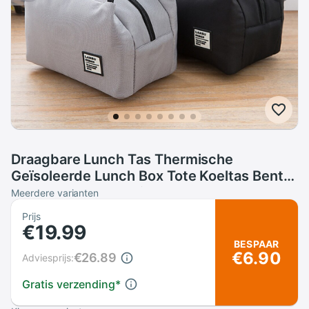
Draagbare Lunch Tas Thermische
Geïsoleerde Lunch Box Tote Koeltas Bento
Pouch Lunch Container School Voedsel
Meerdere varianten
Opslag Zakken
Prijs
€19.99
BESPAAR
€6.90
€26.89
Adviesprijs:
Gratis verzending
*