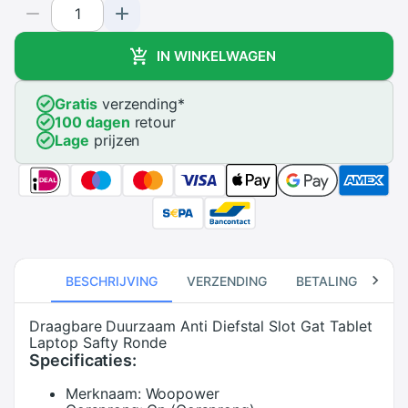
IN WINKELWAGEN
Gratis
verzending
*
100 dagen
retour
Lage
prijzen
BESCHRIJVING
VERZENDING
BETALING
RE
Draagbare Duurzaam Anti Diefstal Slot Gat Tablet
Laptop Safty Ronde
Specificaties:
Merknaam:
Woopower