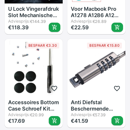
U Lock Vingerafdruk
Voor Macbook Pro
Slot Mechanische
A1278 A1286 A1297
Sleutel Waterdicht
Adviesprijs:
Rubber Voeten
Adviesprijs:
€144.39
€26.89
€118.39
€22.59
Anti-Diefstal
Bodem Met
Fietsslot Motorfiets
Schroeven
Slot Voor Kantoor
Schroevendraaier
BESPAAR €3.30
BESPAAR €15.80
Glas Deurslot
Accessoires Bottom
Anti Diefstal
Case Schroef Kit
Beschermende
Schroevendraaier
Adviesprijs:
Keyless Kabel
Adviesprijs:
€20.99
€57.39
€17.69
€41.59
Vervanging Cover
Professionele
Rubber Voet Tool
Laptop Lock