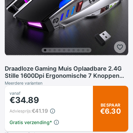
Draadloze Gaming Muis Oplaadbare 2.4G
Stille 1600Dpi Ergonomische 7 Knoppen
Led Backlight Usb Optische Muis Gamer
Meerdere varianten
Voor Pc/Laptop
vanaf
€34.89
BESPAAR
€6.30
€41.19
Adviesprijs:
Gratis verzending
*