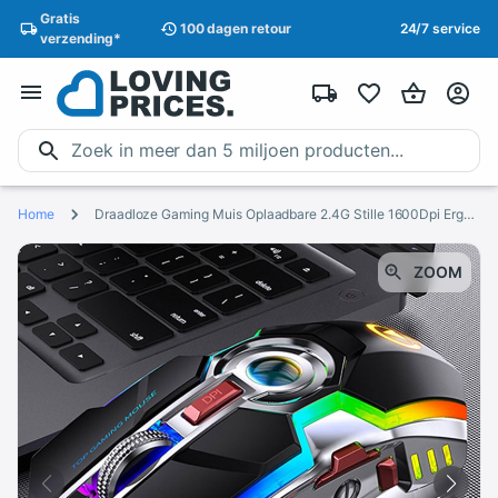
Gratis
100 dagen
retour
24/7 service
verzending
*
Home
Draadloze Gaming Muis Oplaadbare 2.4G Stille 1600Dpi Ergonomische 7 Knoppen Led Backlight Usb Optische Muis Gamer Voor Pc/Laptop
ZOOM