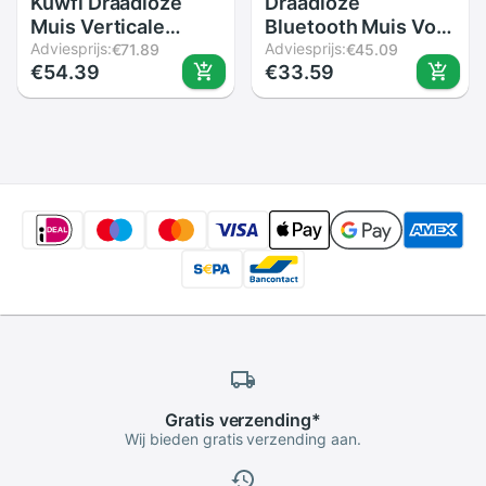
Kuwfi Draadloze
Draadloze
Muis Verticale
Bluetooth Muis Voor
Gaming Mouse 6
Adviesprijs:
Huawei Matebook X
Adviesprijs:
€71.89
€45.09
€54.39
€33.59
Knoppen 800-
Pro Matebook D 13
2400Dpi
&quot;14&quot; 15
Ergonomische
&quot;Matebook E
Verticale Side
Laptop pc
Wheel Mouse Voor
Oplaadbare Stille
pc/Laptop
Muis
Gratis
verzending
*
Wij bieden gratis verzending aan.