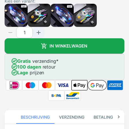
Kies een variant:
IN WINKELWAGEN
Gratis
verzending
*
100 dagen
retour
Lage
prijzen
BESCHRIJVING
VERZENDING
BETALING
RE