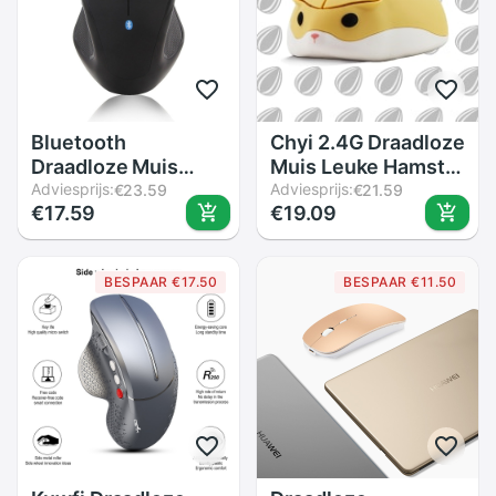
Bluetooth
Chyi 2.4G Draadloze
Draadloze Muis
Muis Leuke Hamster
Ergonomische Bt
Adviesprijs:
Mause 1200 Dpi Usb
Adviesprijs:
€23.59
€21.59
€17.59
€19.09
3.0 Optische
Mini Optische
Computer Gaming
Computer Muizen
Mause 6 Knoppen
Voor Meisje Kids
BESPAAR €17.50
BESPAAR €11.50
1600 Dpi Kantoor
laptop Notebook
Gamer Muizen Voor
Laptop Mac pc