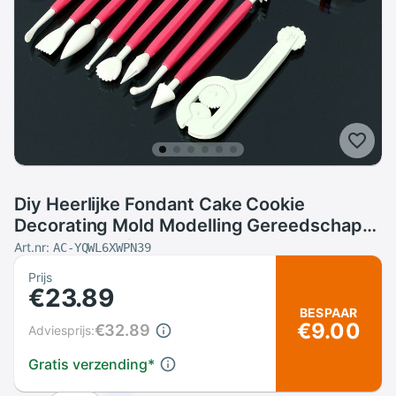
Diy Heerlijke Fondant Cake Cookie
Decorating Mold Modelling Gereedschap
Set Sugarcraft Dessert Bakvormen Pasta
Art.nr:
AC-YQWL6XWPN39
Cutters
Prijs
€23.89
BESPAAR
€9.00
€32.89
Adviesprijs:
Gratis verzending
*