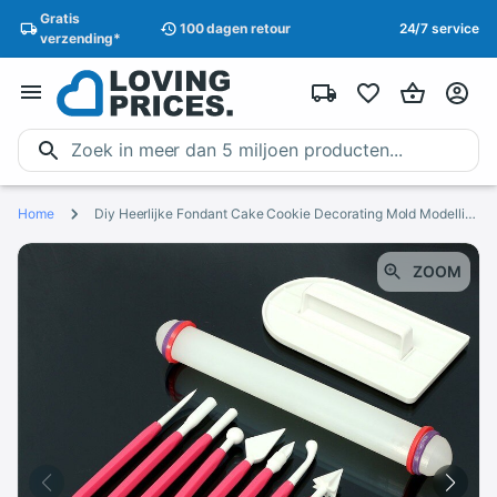
Gratis
100 dagen
retour
24/7 service
verzending
*
Home
Diy Heerlijke Fondant Cake Cookie Decorating Mold Modelling Gereedschap Set Sugarcraft Dessert Bakvormen Pasta Cutters
ZOOM