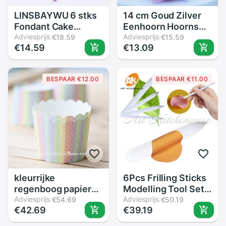
LINSBAYWU 6 stks
14 cm Goud Zilver
Fondant Cake
Eenhoorn Hoorns
Borstel Decorating
Adviesprijs:
Cake Topper Kids
Adviesprijs:
€18.59
€15.59
€14.59
€13.09
Schilderen Tool
Verjaardagstaart
Icing Set Afstoffen
Decoratie
DIY Gebak Koken
Halloween
BESPAAR €12.00
BESPAAR €11.00
Tool
Verjaardagsfeestje
Event Cake Tool
kleurrijke
6Pcs Frilling Sticks
regenboog papier
Modelling Tool Set
cupcake houder
Adviesprijs:
Food Grade Cake
Adviesprijs:
€54.69
€50.19
€42.69
€39.19
geval muffin cake
Decorating Pen
cups, stippen
Rose Decoratieve