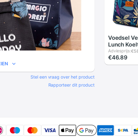
Voedsel V
Lunch Koel
Thermisch
Adviesprijs:
€5
€46.89
Geïsoleerd
IEN
Waterdicht
Picknick L
Stel een vraag over het product
Kantoor V
Bento Box 
Rapporteer dit product