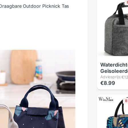
 Draagbare Outdoor Picknick Tas
Waterdicht
Geïsoleerd
Zakken Oxf
Adviesprijs:
€1
€8.99
Noodzakeli
Pouch Uni
Thermische
B
Doos Voed
Accessoire