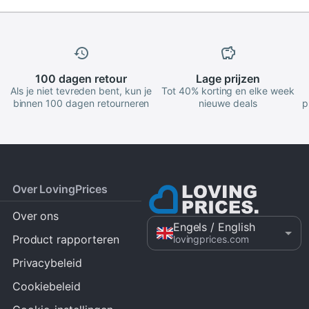
100 dagen
retour
Lage
prijzen
Als je niet tevreden bent, kun je
Tot 40% korting en elke week
binnen 100 dagen retourneren
nieuwe deals
p
Over LovingPrices
Over ons
Engels
/ English
Product rapporteren
lovingprices.com
Privacybeleid
Cookiebeleid