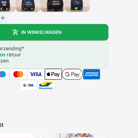
IN WINKELWAGEN
rzending
*
en
retour
jzen
it