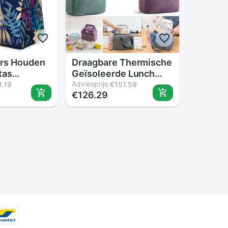
ers Houden
Draagbare Thermische
tas
Geïsoleerde Lunch
e
Box Tote Koeler
Adviesprijs:
8.19
€151.59
€126.29
e
Handtas Bento Pouch
e Reizen
Diner Container
unch Zakken
School Voedsel
rouwen
Opslag Zakken
Tas Bekal