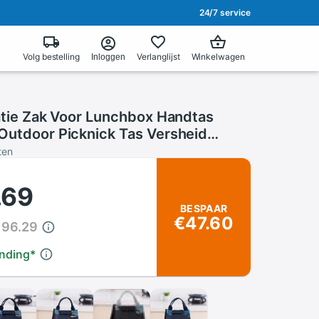
24/7 service
Volg bestelling
Verlanglijst
Winkelwagen
Inloggen
latie Zak Voor Lunchbox Handtas
Outdoor Picknick Tas Versheid
ng Pakket F927
ten
.69
BESPAAR
€47.60
196.29
ending
*