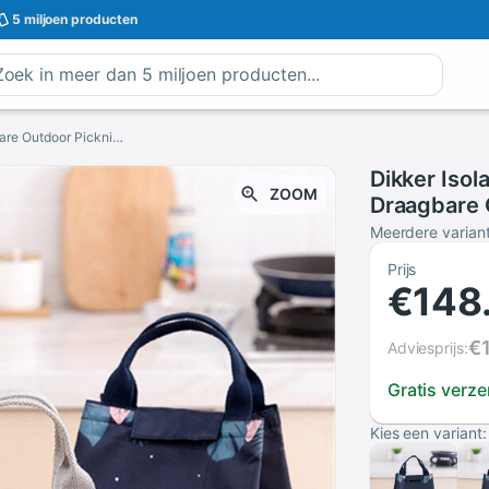
5 miljoen
producten
Dikker Isolatie Zak Voor Lunchbox Handtas Draagbare Outdoor Picknick Tas Versheid Bescherming Pakket F927
Dikker Iso
ZOOM
Draagbare 
Beschermi
Meerdere varian
Prijs
€148
€
Adviesprijs:
Gratis verz
Kies een variant: