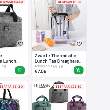
BESPAAR €3.50
BESPAAR €1.20
e
Zwarte Thermische
e Lunch
Lunch Tas Draagbare
ord Reizen
Cooler Geïsoleerd
Adviesprijs:
2.49
€8.29
€7.09
jk Picknick
Picknick Bento Tote
sex
Reizen Fruit Drinken
 Diner
Voedsel Verse
ESPAAR €11.30
BESPAAR €25.30
sel Case
Organizer Accessoires
s Gear
Benodigdheden