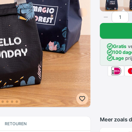
Gratis
ve
100 dag
Lage
pri
Meer zoals d
RETOUREN