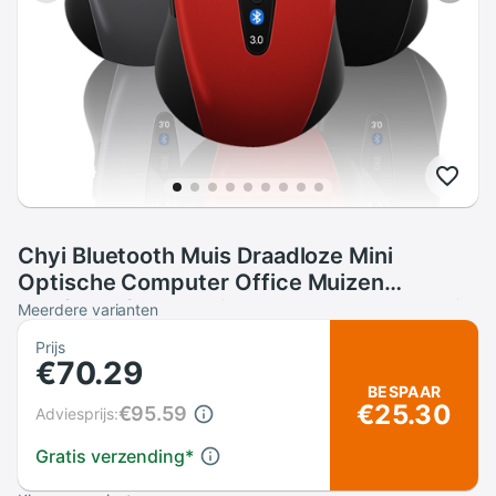
Chyi Bluetooth Muis Draadloze Mini
Optische Computer Office Muizen
800/1200/1600 Dpi 5 Knoppen Bt 3.0 Muis
Meerdere varianten
Voor Laptop notebook
Prijs
€70.29
BESPAAR
€25.30
€95.59
Adviesprijs:
Gratis verzending
*