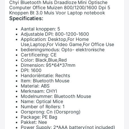
Chyi Bluetooth Muis Draadloze Mini Optische
Computer Office Muizen 800/1200/1600 Dpi 5
Knoppen Bt 3.0 Muis Voor Laptop notebook
Specificaties:
Aantal knoppen:
5
Adjustable DPI:
800-1200-1600
Application:
Desktop,For Home
Use,Laptop,For Video Game,For Office Use
bedieningsmodus:
Opto- elektronische
Certificering:
CE
Color:
Black,Blue,Red
Dimension:
95*64*37mm
DPI:
1600
Handoriëntatie:
Rechts
Item:
Bluetooth Mouse
Material:
ABS
Merknaam:
CHYI
Modelnummer:
Bluetooth Mouse
Name:
Optical Mice
Number of Rollers:
1
Oorsprong:
Cn (Oorsprong)
Package:
PE Bag
Pakket:
Nee
Power Supply:
2*AAA battery(not included)