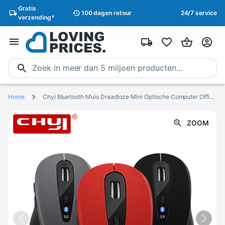
Gratis
100 dagen
retour
24/7 service
verzending
*
Home
Chyi Bluetooth Muis Draadloze Mini Optische Computer Office Muizen 800/1200/1600 Dpi 5 Knoppen Bt 3.0 Muis Voor Laptop notebook
ZOOM