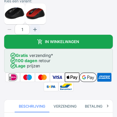
Kies een variant:
IN WINKELWAGEN
Gratis
verzending
*
100 dagen
retour
Lage
prijzen
BESCHRIJVING
VERZENDING
BETALING
RE