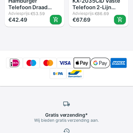
Hamburger
KX-2035CID Vaste
Telefoon Draad
Telefoon 2-Lijn
Vaste Telefoon
Adviesprijs:
Vaste Telefoon Met
Adviesprijs:
€53.59
€86.69
€42.49
€67.69
Thuis Decoratie
Speakerphone
Voor Display Home
Speed Dial Telefoon
Office Hotel
Inkomende Met
Caller Id Thuis
Kantoor Vaste
Gratis
verzending
*
Wij bieden gratis verzending aan.