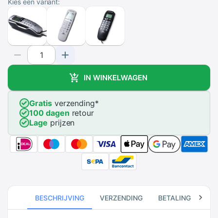
Kies een variant:
IN WINKELWAGEN
Gratis
verzending
*
100 dagen
retour
Lage
prijzen
BESCHRIJVING
VERZENDING
BETALING
RE