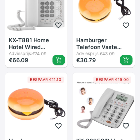
KX-T881 Home
Hamburger
Hotel Wired
Telefoon Vaste
Desktop Telefoon
Adviesprijs:
Telefoon Thuis
Adviesprijs:
€74.09
€43.09
€66.09
€30.79
Kantoor Vaste
Desktop Snoer
Telefoon met
Vaste Telefoon
Beugel
Bedrade Telefoon
BESPAAR €11.10
BESPAAR €19.00
Voor Home Office
Hotel Decoratie