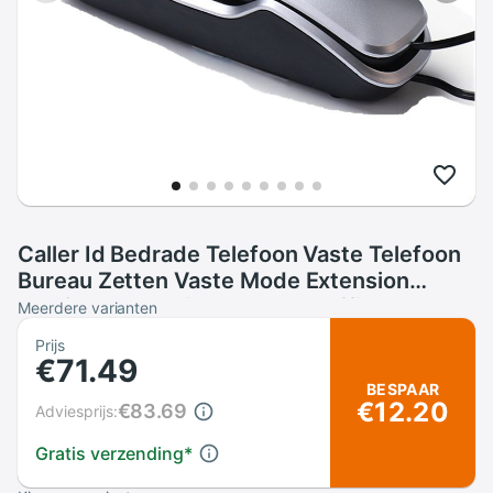
Caller Id Bedrade Telefoon Vaste Telefoon
Bureau Zetten Vaste Mode Extension
Telefoon Voor Display Home Office Hotel
Meerdere varianten
Prijs
€71.49
BESPAAR
€12.20
€83.69
Adviesprijs:
Gratis verzending
*