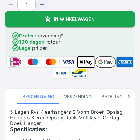
IN WINKELWAGEN
Gratis
verzending
*
100 dagen
retour
Lage
prijzen
BESCHRIJVING
VERZENDING
BETALING
RE
5 Lagen Rvs Kleerhangers S Vorm Broek Opslag
Hangers Kleren Opslag Rack Multilayer Opslag
Doek Hanger
Specificaties: