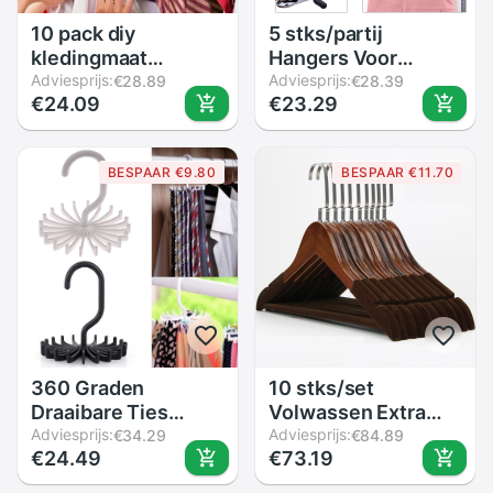
10 pack diy
5 stks/partij
kledingmaat
Hangers Voor
verdelers ronde
Adviesprijs:
Kleding
Adviesprijs:
€28.89
€28.39
€24.09
€23.29
hangers rek
Roestvrijstalen Clip
kastverdelers voor
Stand Hanger Broek
kledingwinkels huis
Rok Kid Kleding
BESPAAR €9.80
BESPAAR €11.70
blanco verdelers
Verstelbare Pinch
kledingmaat tags
Grip Cabide GYH
360 Graden
10 stks/set
Draaibare Ties
Volwassen Extra
Kleding Hanger
Adviesprijs:
Brede Massief
Adviesprijs:
€34.29
€84.89
€24.49
€73.19
Rack 20 Klauw Sjaal
Houten en Metalen
Organizer Twirling
Haak Houten