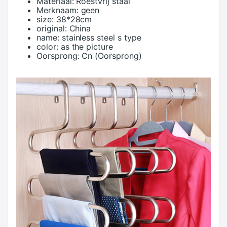
Materiaal:
Roestvrij staal
Merknaam:
geen
size:
38*28cm
original:
China
name:
stainless steel s type
color:
as the picture
Oorsprong:
Cn (Oorsprong)