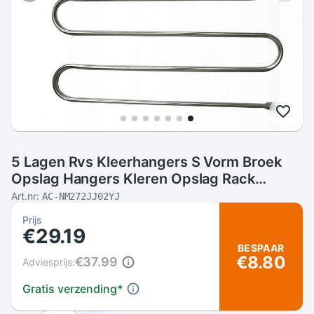
5 Lagen Rvs Kleerhangers S Vorm Broek
Opslag Hangers Kleren Opslag Rack
Multilayer Opslag Doek Hanger
Art.nr:
AC-NM272JJ02YJ
Prijs
€29.19
BESPAAR
€8.80
€37.99
Adviesprijs:
Gratis verzending
*