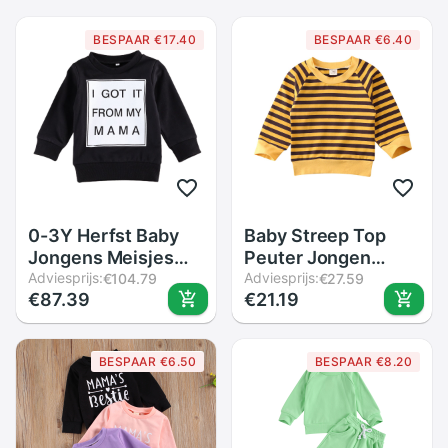
BESPAAR €17.40
BESPAAR €6.40
0-3Y Herfst Baby
Baby Streep Top
Jongens Meisjes
Peuter Jongen
Sweatshirt Tops
Adviesprijs:
Meisje 6M-4Y
Adviesprijs:
€104.79
€27.59
€87.39
€21.19
Brief Print Lange
Lange Mouwen Trui
Mouwen Trui
Een Stuk Outfits
Katoen Tops Outfits
Herfst Winter
BESPAAR €6.50
BESPAAR €8.20
Kleding 2 Kleuren