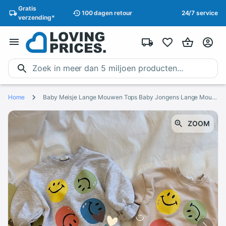
Gratis
100 dagen
retour
24/7 service
verzending
*
Home
Baby Meisje Lange Mouwen Tops Baby Jongens Lange Mouwen Lente Herfst Sweatshirt Cartoon Print Katoenen T-shirt Mode Shirts
ZOOM