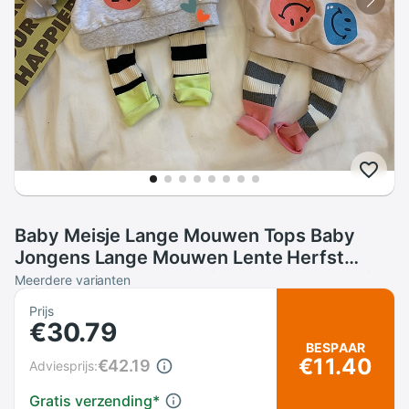
Baby Meisje Lange Mouwen Tops Baby
Jongens Lange Mouwen Lente Herfst
Sweatshirt Cartoon Print Katoenen T-shirt
Meerdere varianten
Mode Shirts
Prijs
€30.79
BESPAAR
€11.40
€42.19
Adviesprijs:
Gratis verzending
*