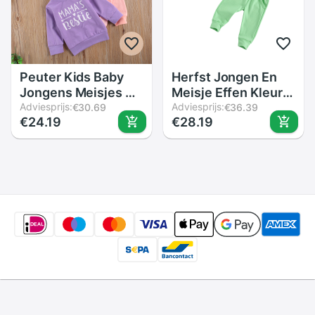
Peuter Kids Baby
Herfst Jongen En
Jongens Meisjes 0-
Meisje Effen Kleur
3Y Kinderen Herfst
Adviesprijs:
Lange Mouw Pak
Adviesprijs:
€30.69
€36.39
€24.19
€28.19
Meisjes Sweatshirt
Brief Print Trui
Hoodies Casual
Tops