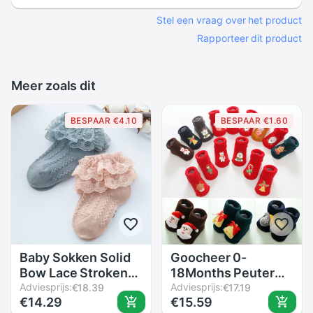
Stel een vraag over het product
Rapporteer dit product
Meer zoals dit
BESPAAR €4.10
BESPAAR €1.60
Baby Sokken Solid
Goocheer 0-
Bow Lace Stroken
18Months Peuter
Kant Baby Meisjes
Adviesprijs:
Baby Meisje Jongen
Adviesprijs:
€18.39
€17.19
€14.29
€15.59
Mooie Jongen
Kerst Mode Winter