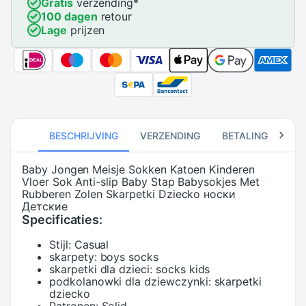
Gratis
verzending
*
100 dagen
retour
Lage
prijzen
BESCHRIJVING
VERZENDING
BETALING
RE
Baby Jongen Meisje Sokken Katoen Kinderen
Vloer Sok Anti-slip Baby Stap Babysokjes Met
Rubberen Zolen Skarpetki Dziecko носки
Детские
Specificaties:
Stijl:
Casual
skarpety:
boys socks
skarpetki dla dzieci:
socks kids
podkolanowki dla dziewczynki:
skarpetki
dziecko