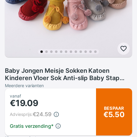
Baby Jongen Meisje Sokken Katoen
Kinderen Vloer Sok Anti-slip Baby Stap
Babysokjes Met Rubberen Zolen Skarpetki
Meerdere varianten
Dziecko носки Детские
vanaf
€19.09
BESPAAR
€5.50
€24.59
Adviesprijs:
Gratis verzending
*