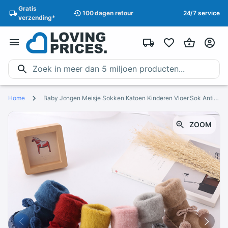
Gratis
100 dagen
retour
24/7 service
verzending
*
Home
Baby Jongen Meisje Sokken Katoen Kinderen Vloer Sok Anti-slip Baby Stap Babysokjes Met Rubberen Zolen Skarpetki Dziecko носки Детские
ZOOM