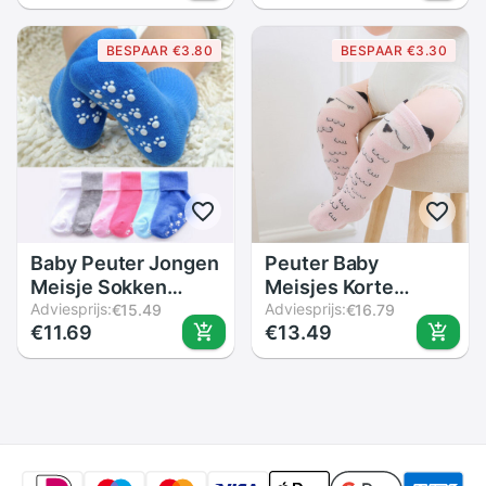
Meisje Unisex Baby
Anti-Slip Sokken
Korte Warm
Slipper Schoenen
BESPAAR €3.80
BESPAAR €3.30
Enkelsokken V
Laarzen Eerste
Stroken trim Kant
Wandelaars
Korte
Baby Peuter Jongen
Peuter Baby
Meisje Sokken
Meisjes Korte
Mode Effen Kleur
Adviesprijs:
Sokken Leuke
Adviesprijs:
€15.49
€16.79
€11.69
€13.49
Katoen Zomer
Cartoon Dier
Sokken Casual
Sokken Zachte
Ademend Zachte
Katoen Knie Hoge
Multicolor Unisex
Baby Jongen Meisje
Sokken 0-6Y
Sok Bloemen
Kinderen Sokken