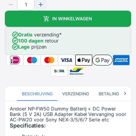
IN WINKELWAGEN
Gratis
verzending
*
100 dagen
retour
Lage
prijzen
BESCHRIJVING
VERZENDING
BETALING
RE
Andoer NP-FW50 Dummy Batterij + DC Power
Bank (5 V 2A) USB Adapter Kabel Vervanging voor
AC-PW20 voor Sony NEX-3/5/6/7 Serie etc
Specificaties: