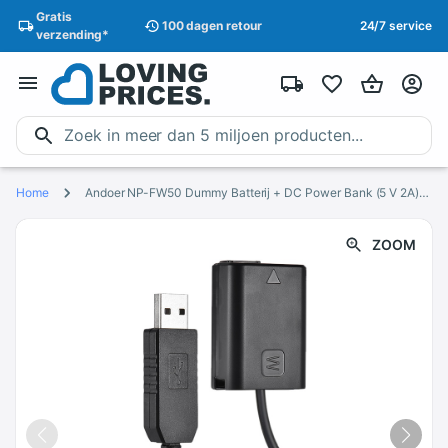
Gratis
100 dagen
retour
24/7 service
verzending
*
Home
Andoer NP-FW50 Dummy Batterij + DC Power Bank (5 V 2A) USB Adapter Kabel Vervanging voor AC-PW20 voor Sony NEX-3/5/6/7 Serie etc
ZOOM