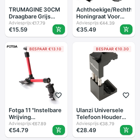
TRUMAGINE 30CM
Achthoekige/Rechthoe
Draagbare Grijs
Honingraat Voor
Kaart Licht
Adviesprijs:
40X40 50X50
Adviesprijs:
€17.79
€44.39
€15.59
€35.49
Reflector Witbalans
60X60 80X80
Double Face Focus
50X70 60X90 80 95
Board met Draagtas
120 Cm P90L P90H
BESPAAR €13.10
BESPAAR €10.30
P120L P120H
Paraplu Softbox
Fotga 11 "Instelbare
Ulanzi Universele
Wrijving
Telefoon Houder
Scharnierende
Adviesprijs:
1/4 "Schroef Mount
Adviesprijs:
€67.89
€38.79
€54.79
€28.49
Magic Arm Voor Dslr
Hoogte Verstelbare
Rig Lcd Monitor Led
Smartphone Holder