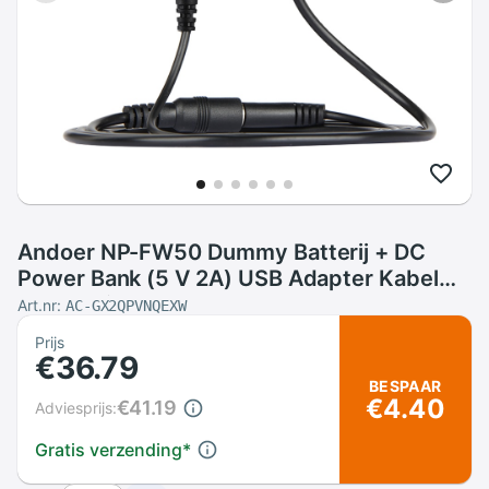
Andoer NP-FW50 Dummy Batterij + DC
Power Bank (5 V 2A) USB Adapter Kabel
Vervanging voor AC-PW20 voor Sony NEX-
Art.nr:
AC-GX2QPVNQEXW
3/5/6/7 Serie etc
Prijs
€36.79
BESPAAR
€4.40
€41.19
Adviesprijs:
Gratis verzending
*