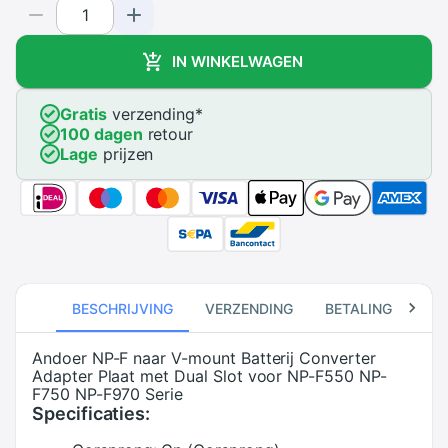
IN WINKELWAGEN
Gratis
verzending
*
100 dagen
retour
Lage
prijzen
BESCHRIJVING
VERZENDING
BETALING
RE
Andoer NP-F naar V-mount Batterij Converter
Adapter Plaat met Dual Slot voor NP-F550 NP-
F750 NP-F970 Serie
Specificaties: