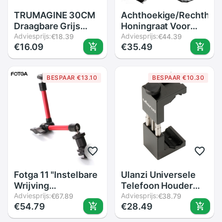
TRUMAGINE 30CM
Achthoekige/Rechthoe
Draagbare Grijs
Honingraat Voor
Kaart Licht
Adviesprijs:
40X40 50X50
Adviesprijs:
€18.39
€44.39
€16.09
€35.49
Reflector Witbalans
60X60 80X80
Double Face Focus
50X70 60X90 80 95
Board met Draagtas
120 Cm P90L P90H
BESPAAR €13.10
BESPAAR €10.30
P120L P120H
Paraplu Softbox
Fotga 11 "Instelbare
Ulanzi Universele
Wrijving
Telefoon Houder
Scharnierende
Adviesprijs:
1/4 "Schroef Mount
Adviesprijs:
€67.89
€38.79
€54.79
€28.49
Magic Arm Voor Dslr
Hoogte Verstelbare
Rig Lcd Monitor Led
Smartphone Holder