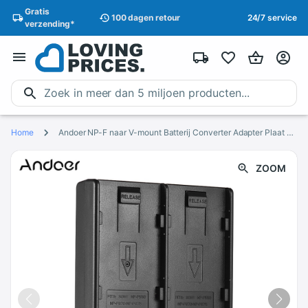
Gratis
100 dagen
retour
24/7 service
verzending
*
Home
Andoer NP-F naar V-mount Batterij Converter Adapter Plaat met Dual Slot voor NP-F550 NP-F750 NP-F970 Serie
ZOOM