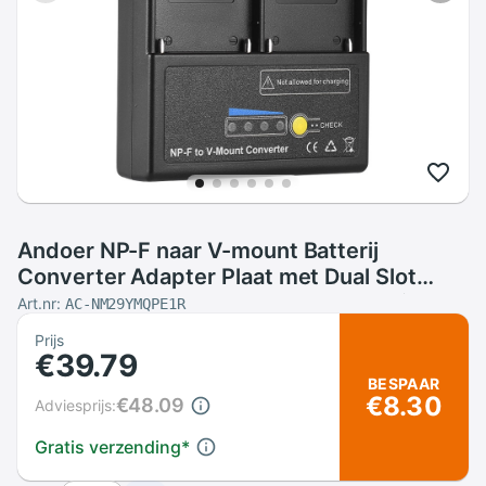
Andoer NP-F naar V-mount Batterij
Converter Adapter Plaat met Dual Slot
voor NP-F550 NP-F750 NP-F970 Serie
Art.nr:
AC-NM29YMQPE1R
Prijs
€39.79
BESPAAR
€8.30
€48.09
Adviesprijs:
Gratis verzending
*