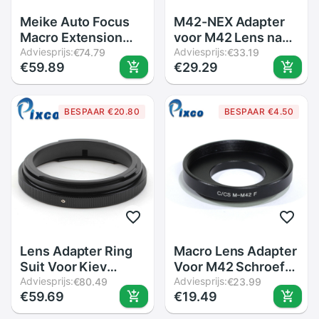
Meike Auto Focus
M42-NEX Adapter
Macro Extension
voor M42 Lens naar
Tube Ring voor
Adviesprijs:
NEX
Adviesprijs:
€74.79
€33.19
€59.89
€29.29
Sony E-Mount
A6300 A6500
A6000 A7 A7II A7III
BESPAAR €20.80
BESPAAR €4.50
A7SII NEX-7 NEX-6
NEX5R NEX-3N
NEX-5
Lens Adapter Ring
Macro Lens Adapter
Suit Voor Kiev
Voor M42 Schroef
60/Voor Pentacon 6
Adviesprijs:
Mount Lens C/CS
Adviesprijs:
€80.49
€23.99
€59.69
€19.49
Lens Pak voor
Camera
Mamiya 645 M645