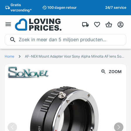
Gratis
100 dagen
retour
24/7 service
verzending
*
Home
AF-NEX Mount Adapter Voor Sony Alpha Minolta AF lens Sony E mount NEX adapter A7 A7R NEX-5T NEX7 A5000 A6000 A6300 A6500 A3500
ZOOM