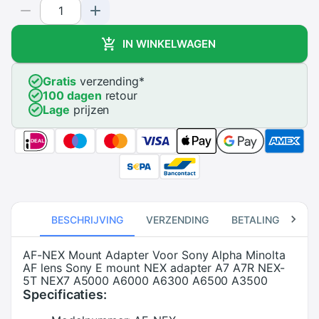
IN WINKELWAGEN
Gratis
verzending
*
100 dagen
retour
Lage
prijzen
BESCHRIJVING
VERZENDING
BETALING
RE
AF-NEX Mount Adapter Voor Sony Alpha Minolta
AF lens Sony E mount NEX adapter A7 A7R NEX-
5T NEX7 A5000 A6000 A6300 A6500 A3500
Specificaties: