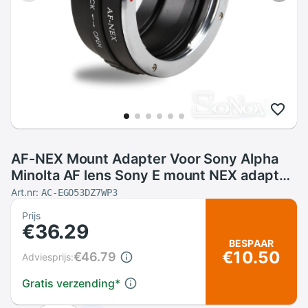
AF-NEX Mount Adapter Voor Sony Alpha
Minolta AF lens Sony E mount NEX adapter
A7 A7R NEX-5T NEX7 A5000 A6000
Art.nr:
AC-EGO53DZ7WP3
A6300 A6500 A3500
Prijs
€36.29
BESPAAR
€10.50
€46.79
Adviesprijs:
Gratis verzending
*