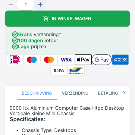
IN WINKELWAGEN
Gratis
verzending
*
100 dagen
retour
Lage
prijzen
BESCHRIJVING
VERZENDING
BETALING
RE
9000 Itx Aluminium Computer Case Htpc Desktop
Verticale Kleine Mini Chassis
Specificaties:
Chassis Type:
Desktops