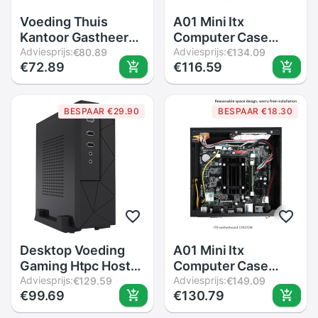
Voeding Thuis
A01 Mini Itx
Kantoor Gastheer
Computer Case
Behuizing Htpc
Adviesprijs:
Chassis Aluminium
Adviesprijs:
€80.89
€134.09
€72.89
€116.59
Computer Case Pc
Aktetas Home
Chassis Mini Itx
Theater AC-DC Htpc
Computer Doos
BESPAAR €29.90
BESPAAR €18.30
Desktop Pc
Behuizing
Desktop Voeding
A01 Mini Itx
Gaming Htpc Host
Computer Case
Kantoor Thuis 2.0
Adviesprijs:
Chassis Aluminium
Adviesprijs:
€129.59
€149.09
€99.69
€130.79
Usb Mini Itx Met
Aktetas Home
Radiator Gat
Theater AC-DC Htpc