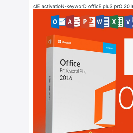
‮ 6102 Orp Sulp Eciffo Drowyek-Noitavitca E