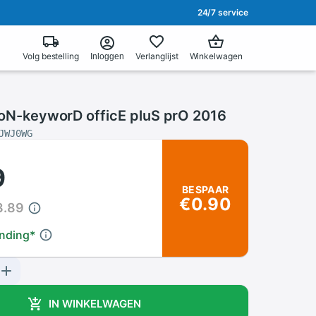
24/7 service
Volg bestelling
Verlanglijst
Winkelwagen
Inloggen
Sulp Eciffo Drowyek-Noitavitca Elc
JWJ0WG
9
BESPAAR
€0.90
3.89
ending
*
IN WINKELWAGEN