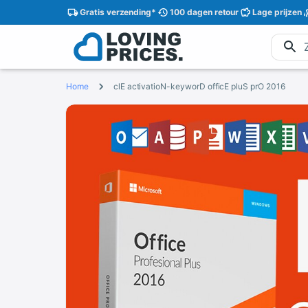
Gratis
verzending
*
100 dagen
retour
Lage
prijzen
Home
‮ 6102 Orp Sulp Eciffo Drowyek-Noitavitca Elc