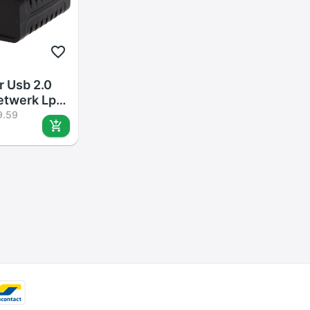
r Usb 2.0
etwerk Lpr
thernet
9.59
 Printers
t