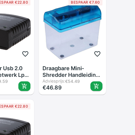
ESPAAR €22.80
BESPAAR €7.60
r Usb 2.0
Draagbare Mini-
etwerk Lpr
Shredder Handleiding
thernet
Shredder Handleiding
Adviesprijs:
9.59
€54.49
€46.89
 Printers
A6 Papier
t
Snijgereedschap
Kantoor Huishouden
ESPAAR €22.80
Desktop
Papiervernietiger