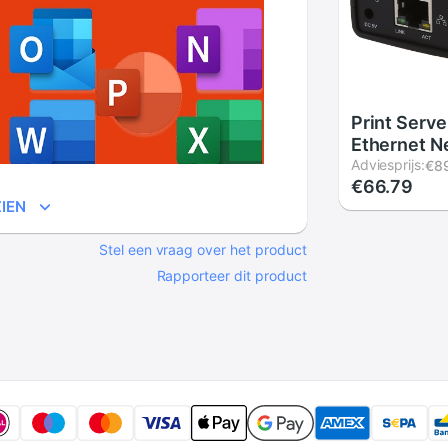
Print Serve
Ethernet N
Voor Lan E
Adviesprijs:
€8
€66.79
Networking
IEN
Delen Zwar
Stel een vraag over het product
Rapporteer dit product