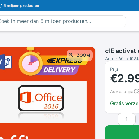
5 miljoen
producten
‮ 6102 Orp 
ZOOM
Art.nr:
AC-7RO2J
Prijs
€2.9
€
Adviesprijs:
Gratis verz