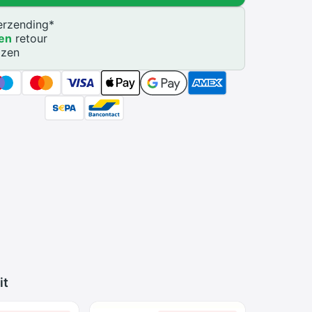
rzending
*
en
retour
jzen
it