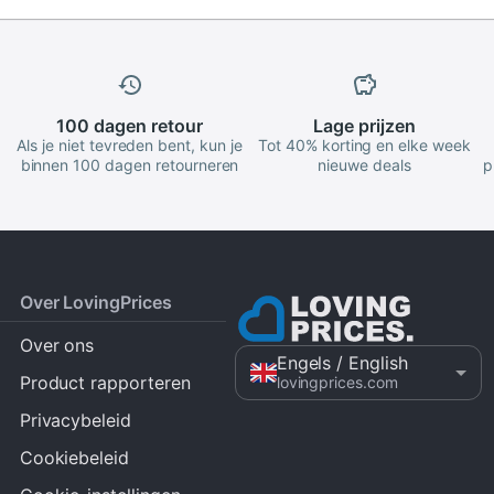
100 dagen
retour
Lage
prijzen
Als je niet tevreden bent, kun je
Tot 40% korting en elke week
binnen 100 dagen retourneren
nieuwe deals
p
Over LovingPrices
Over ons
Engels
/ English
Product rapporteren
lovingprices.com
Privacybeleid
Cookiebeleid