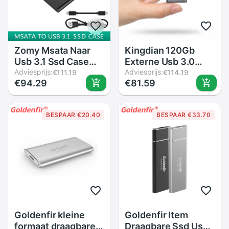
Zomy Msata Naar
Kingdian 120Gb
Usb 3.1 Ssd Case
Externe Usb 3.0
Draagbare
Adviesprijs:
Draagbare Solid
Adviesprijs:
€111.19
€114.19
€94.29
€81.59
Aluminium 3*3/3*5
State Disk Voor
10Gbps Zwart
Laptop
Externe Hdd
BESPAAR €20.40
BESPAAR €33.70
Behuizing mobiele
Solid State Disk
HD6012
Goldenfir kleine
Goldenfir Item
formaat draagbare
Draagbare Ssd Usb