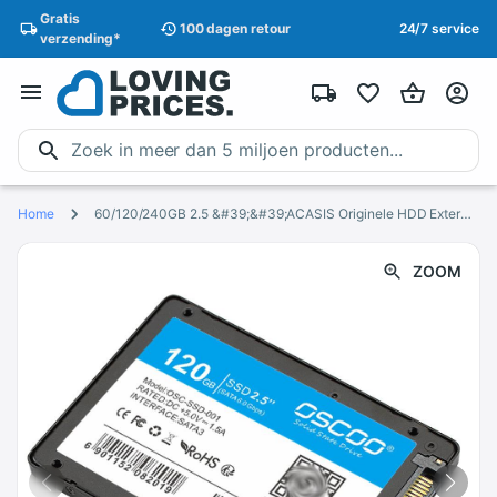
Gratis
100 dagen
retour
24/7 service
verzending
*
Home
60/120/240GB 2.5 &#39;&#39;ACASIS Originele HDD Externe Harde Schijf Draagbare Schijf Opslag USB2.0 Hebben Power schakelaar Op Verkoop
ZOOM