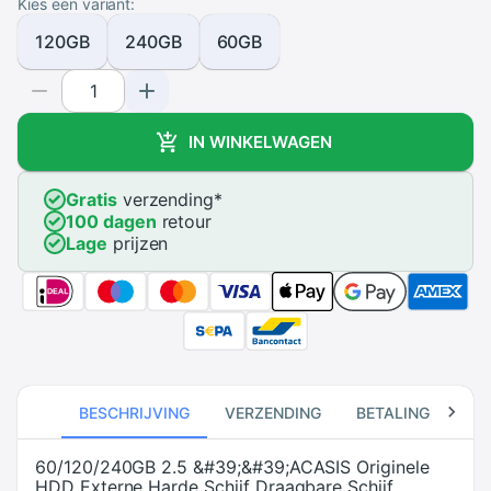
Kies een variant:
120GB
240GB
60GB
IN WINKELWAGEN
Gratis
verzending
*
100 dagen
retour
Lage
prijzen
BESCHRIJVING
VERZENDING
BETALING
RE
60/120/240GB 2.5 &#39;&#39;ACASIS Originele
HDD Externe Harde Schijf Draagbare Schijf