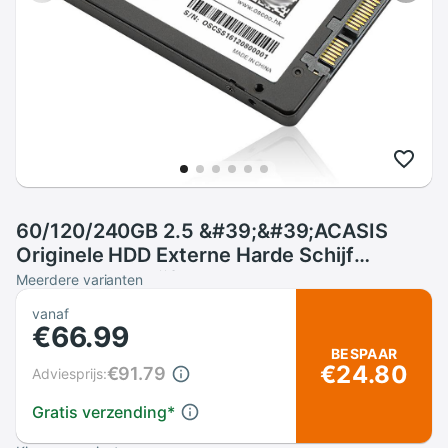
60/120/240GB 2.5 &#39;&#39;ACASIS
Originele HDD Externe Harde Schijf
Draagbare Schijf Opslag USB2.0 Hebben
Meerdere varianten
Power schakelaar Op Verkoop
vanaf
€66.99
BESPAAR
€24.80
€91.79
Adviesprijs:
Gratis verzending
*