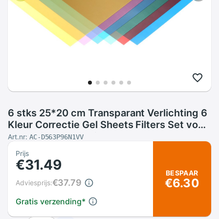
6 stks 25*20 cm Transparant Verlichting 6
Kleur Correctie Gel Sheets Filters Set voor
Flash Light Speedlite
Art.nr:
AC-D563P96N1VV
(rood/Blauw/Groen/etc)
Prijs
€31.49
BESPAAR
€6.30
€37.79
Adviesprijs:
Gratis verzending
*