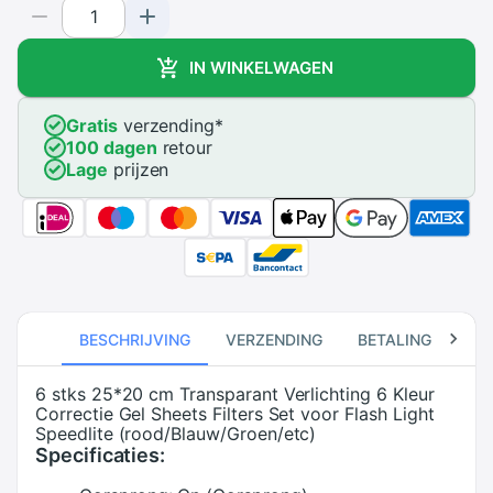
IN WINKELWAGEN
Gratis
verzending
*
100 dagen
retour
Lage
prijzen
BESCHRIJVING
VERZENDING
BETALING
RE
6 stks 25*20 cm Transparant Verlichting 6 Kleur
Correctie Gel Sheets Filters Set voor Flash Light
Speedlite (rood/Blauw/Groen/etc)
Specificaties: