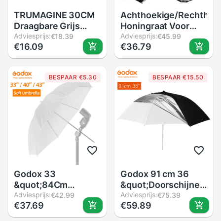
TRUMAGINE 30CM
Achthoekige/Rechthoe
Draagbare Grijs
Honingraat Voor
Kaart Licht
Adviesprijs:
40X40 50X50
Adviesprijs:
€18.39
€45.99
€16.09
€36.79
Reflector Witbalans
60X60 80X80
Double Face Focus
50X70 60X90 80 95
Board met Draagtas
120 Cm P90L P90H
BESPAAR €5.30
BESPAAR €15.50
P120L P120H
Paraplu Softbox
Godox 33
Godox 91 cm 36
&quot;84Cm
&quot;Doorschijnend
40&quot; 102Cm 43
Adviesprijs:
Zwart Wit Paraplu
Adviesprijs:
€42.99
€75.39
€37.69
€59.89
&quot;108Cm Wit
Dubbele Lagen
Soft Diffuser Studio
Reflecterende voor