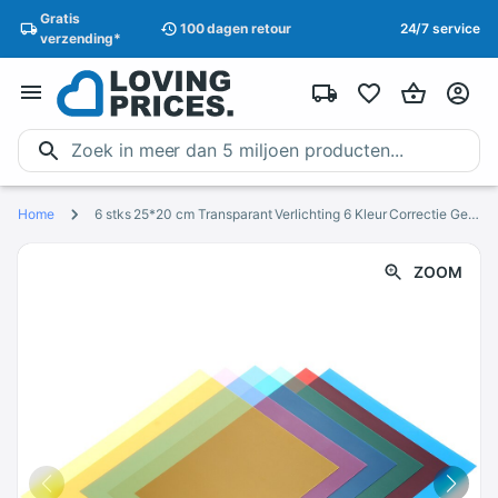
Gratis
100 dagen
retour
24/7 service
verzending
*
Home
6 stks 25*20 cm Transparant Verlichting 6 Kleur Correctie Gel Sheets Filters Set voor Flash Light Speedlite (rood/Blauw/Groen/etc)
ZOOM