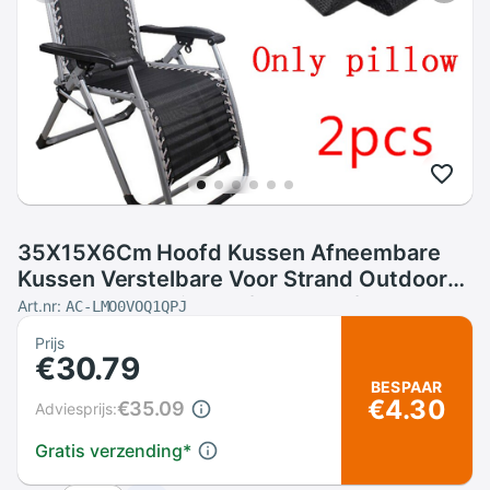
35X15X6Cm Hoofd Kussen Afneembare
Kussen Verstelbare Voor Strand Outdoor
Vouwen Fauteuil Tessforest Stof Doek
Art.nr:
AC-LMO0VOQ1QPJ
Verwijderbare
Prijs
€30.79
BESPAAR
€4.30
€35.09
Adviesprijs:
Gratis verzending
*