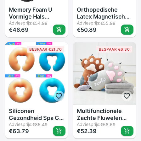
Memory Foam U
Orthopedische
Vormige Hals
Latex Magnetische
Kussens Zachte
Adviesprijs:
50*30CM Nek
Adviesprijs:
€54.99
€55.99
€46.69
€50.89
Trage Rebound
Kussen Fiber Trage
Ruimte Reizen
Rebound Memory
Kussen Nek
Foam Kussen
BESPAAR €21.70
BESPAAR €6.30
Cervicale
Cervicale
Gezondheidszorg
Gezondheidszorg
Vliegtuig Reizen
Pijn release
Hoofdsteun
Siliconen
Multifunctionele
Gezondheid Spa Gel
Zachte Fluwelen
Reizen Kussen
Adviesprijs:
Kussen Deken
Adviesprijs:
€85.49
€58.69
€63.79
€52.39
Koele Zomer U-
Cartoon Katten
vorm Kussens Soft
Klauw Sierkussen