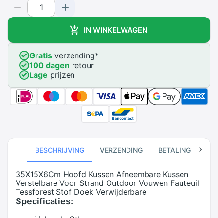
IN WINKELWAGEN
Gratis
verzending
*
100 dagen
retour
Lage
prijzen
BESCHRIJVING
VERZENDING
BETALING
RE
35X15X6Cm Hoofd Kussen Afneembare Kussen
Verstelbare Voor Strand Outdoor Vouwen Fauteuil
Tessforest Stof Doek Verwijderbare
Specificaties: