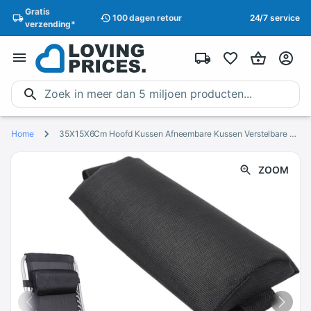
Gratis
100 dagen
retour
24/7 service
verzending
*
Home
35X15X6Cm Hoofd Kussen Afneembare Kussen Verstelbare Voor Strand Outdoor Vouwen Fauteuil Tessforest Stof Doek Verwijderbare
ZOOM